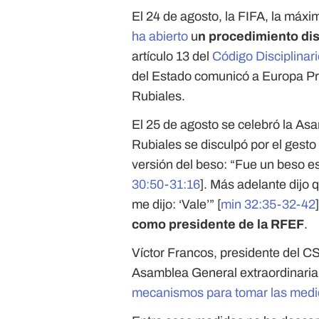
El 24 de agosto, la FIFA, la máxi
ha abierto
u
n procedimiento dis
artículo 13 del
Código Disciplinar
del Estado comunicó a Europa P
Rubiales.
El 25 de agosto se celebró la As
Rubiales se disculpó por el gesto 
versión del beso: “Fue un beso e
30:50-31:16
]. Más adelante dijo qu
me dijo: ‘Vale’” [
min 32:35-32-42
como presidente de la RFEF
.
Víctor Francos, presidente del C
Asamblea General extraordinaria
mecanismos para tomar las medi