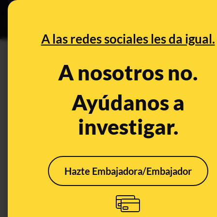
Especial C
DESINFO
PREB
A las redes sociales les da igual.
PREBUNKING
A nosotros no.
Todo lo que tienes que saber d
Hermoso: claves y frentes abi
Ayúdanos a
investigar.
Publicado el
Aug 24, 2023, 5:27:19 PM
Hazte Embajadora/Embajador