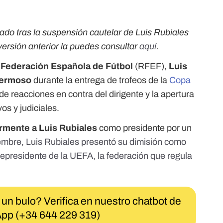
zado tras la suspensión cautelar de Luis Rubiales
ersión anterior la puedes consultar
aquí
.
 Federación Española de Fútbol
(RFEF),
Luis
Hermoso
durante la entrega de trofeos de la
Copa
e reacciones en contra del dirigente y la apertura
os y judiciales.
rmente a Luis Rubiales
como presidente por un
embre, Luis Rubiales presentó
su dimisión como
epresidente de la UEFA, la federación que regula
 un bulo? Verifica en nuestro chatbot de
pp (+34 644 229 319)