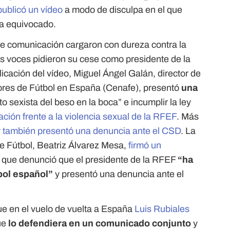
publicó un vídeo
a modo de disculpa en el que
a equivocado.
de comunicación cargaron con dureza contra la
as voces pidieron su cese como presidente de la
icación del vídeo, Miguel Ángel Galán, director de
ores de Fútbol en España (Cenafe), presentó
una
to sexista del beso en la boca” e incumplir la ley
ación frente a la violencia sexual de la RFEF
. Más
ar también presentó una denuncia ante el CSD
. La
e Fútbol, Beatriz Álvarez Mesa,
firmó un
 que denunció que el presidente de la RFEF
“ha
bol español”
y presentó una denuncia ante el
ue en el vuelo de vuelta a España
Luis Rubiales
ue
lo defendiera en un comunicado conjunto
y