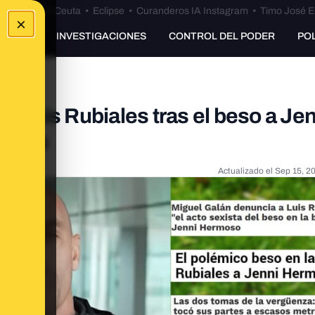
euta
•
Bulos Ceuta
•
Eclipse
•
Curanderos IA Instagram
•
Timo José E
×
UNKING
INVESTIGACIONES
CONTROL DEL PODER
PO
e Luis Rubiales tras el beso a Jen
ertos
Actualizado el
Sep 15, 2