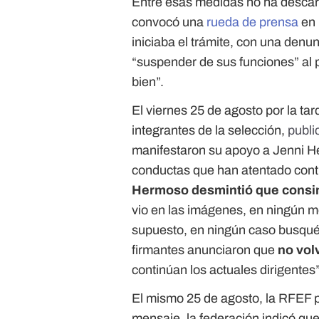
Entre esas medidas no ha descart
convocó una
rueda de prensa
en
iniciaba el trámite, con una denu
“suspender de sus funciones” al pr
bien”.
El viernes 25 de agosto por la ta
integrantes de la selección,
publi
manifestaron su apoyo a Jenni 
conductas que han atentado contr
Hermoso desmintió que consin
vio en las imágenes, en ningún m
supuesto, en ningún caso busqué 
firmantes anunciaron que
no vol
continúan los actuales dirigentes”
El mismo 25 de agosto, la RFEF 
mensaje, la federación indicó qu