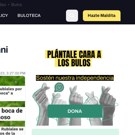
lías
•
Bulos
LICY
BULOTECA
Hazte Maldit
o
ni
023, 3:27:00 PM