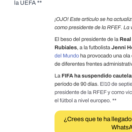
la UEFA **
¡OJO! Este artículo se ha actuali
como presidente de la RFEF. La v
El beso del presidente de la
Real
Rubiales
, a la futbolista
Jenni 
del Mundo
ha provocado una ola d
de diferentes frentes administrativ
La
FIFA ha suspendido cautela
período de 90 días.
El10 de septi
presidente de la RFEF
y como vic
el fútbol a nivel europeo. **
¿Crees que te ha llegado
WhatsA