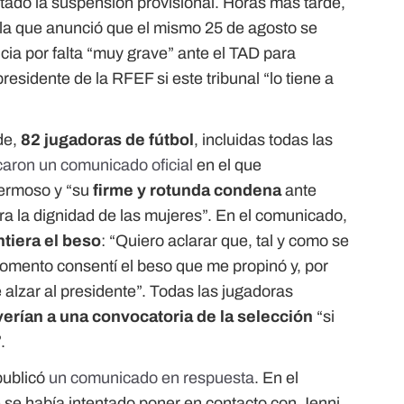
ado la suspensión provisional. Horas más tarde,
 la que anunció que el mismo 25 de agosto se
ncia por falta “muy grave” ante el TAD para
esidente de la RFEF si este tribunal “lo tiene a
rde,
82 jugadoras de fútbol
, incluidas todas las
caron un comunicado oficial
en el que
Hermoso y “su
firme y rotunda condena
ante
a la dignidad de las mujeres”. En el comunicado,
tiera el beso
: “Quiero aclarar que, tal y como se
omento consentí el beso que me propinó y, por
alzar al presidente”. Todas las jugadoras
verían a una convocatoria de la selección
“si
.
publicó
un comunicado en respuesta
. En el
e se había intentado poner en contacto con Jenni