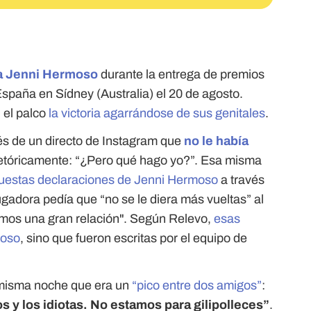
ra Jenni Hermoso
durante la entrega de premios
paña en Sídney (Australia) el 20 de agosto.
 el palco
la victoria agarrándose de sus genitales
.
vés de un directo de Instagram que
no le había
retóricamente: “¿Pero qué hago yo?”. Esa misma
puestas declaraciones de Jenni Hermoso
a través
ugadora pedía que “no se le diera más vueltas” al
nemos una gran relación". Según Relevo,
esas
moso
, sino que fueron escritas por el equipo de
 misma noche que era un
“pico entre dos amigos”
:
 y los idiotas. No estamos para gilipolleces”
.