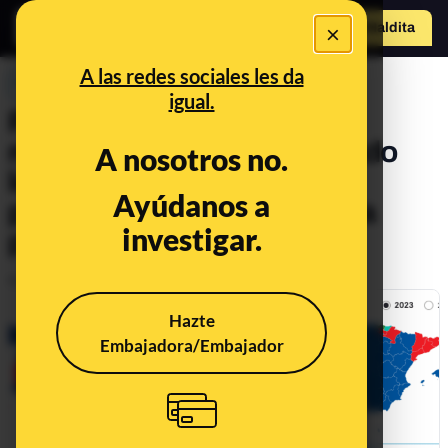
×
Hazte Maldit
o
Abrir menú
A las redes sociales les da
PREBUNKING
igual.
Por qué este mapa no
representa lo que han votado
A nosotros no.
los españoles: muestra el
Ayúdanos a
partido más votado en cada
investigar.
provincia
Publicado el
Jul 26, 2023, 6:06:35 PM
Hazte
Embajadora/Embajador