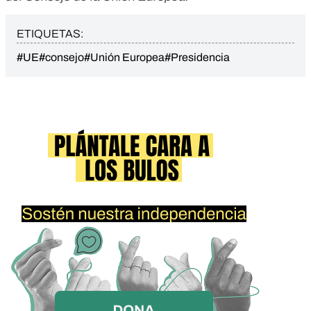
ETIQUETAS:
#UE
#consejo
#Unión Europea
#Presidencia