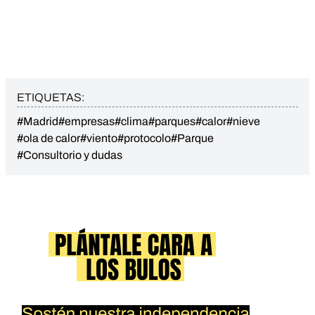
ETIQUETAS:
#Madrid
#empresas
#clima
#parques
#calor
#nieve
#ola de calor
#viento
#protocolo
#Parque
#Consultorio y dudas