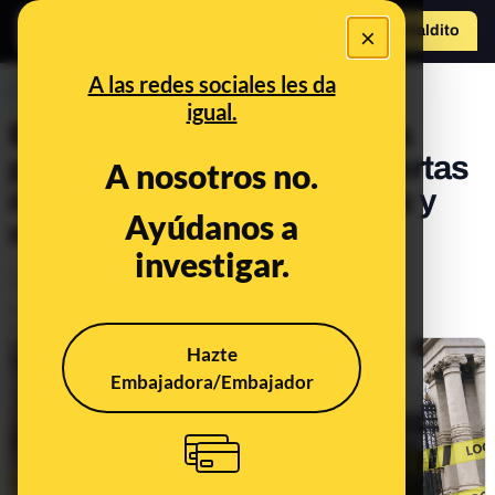
×
Hazte Maldit
o
Abrir menú
A las redes sociales les da
PREBUNKING
igual.
El cierre de El Retiro y otros
parques madrileños por alertas
A nosotros no.
meteorológicas: preguntas y
Ayúdanos a
respuestas
investigar.
Clima
Empresas
Publicado el
Jun 26, 2023, 4:41:50 PM
Actualizado el
Jun 4, 2025, 1:19:00 PM
Hazte
Embajadora/Embajador