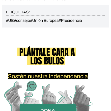
ETIQUETAS:
#UE
#consejo
#Unión Europea
#Presidencia