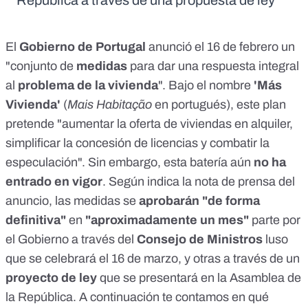
República a través de una propuesta de ley
El
Gobierno de Portugal
anunció
el 16 de febrero un
"conjunto de
medidas
para dar una respuesta integral
al
problema de la vivienda
". Bajo el nombre
'Más
Vivienda'
(
Mais Habitação
en portugués), este
plan
pretende "aumentar la oferta de viviendas en alquiler,
simplificar la concesión de licencias y combatir la
especulación". Sin embargo, esta batería aún
no ha
entrado en vigor
. Según indica la
nota de prensa
del
anuncio, las medidas se
aprobarán "de forma
definitiva"
en
"aproximadamente un mes"
parte por
el Gobierno a través del
Consejo de Ministros
luso
que se celebrará el 16 de marzo, y otras a través de un
proyecto de ley
que se presentará en la Asamblea de
la República. A continuación te contamos en qué