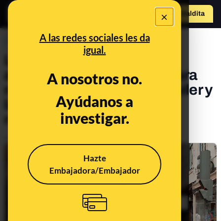
×
Hazte Maldit
o
Abrir menú
A las redes sociales les da
PREBUNKING
igual.
Las nuevas medidas
anunciadas por Portugal para
A nosotros no.
regular el mercado del alquiler y
Ayúdanos a
la vivienda: preguntas y
investigar.
respuestas
Publicado el
Feb 20, 2023, 5:21:03 PM
Hazte
Embajadora/Embajador