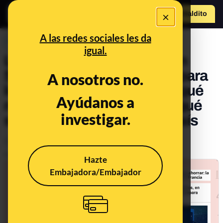
×
Hazte Maldit
o
Abrir menú
A las redes sociales les da
PREBUNKING
igual.
Las medidas planteadas en
Suiza, Francia y Alemania para
A nosotros no.
los coches eléctricos: por qué
Ayúdanos a
no hablan de prohibirlos y qué
investigar.
se ha propuesto en cada país
Energía
Economía
Empresas
Publicado el
Jan 12, 2023, 2:04:00 PM
Hazte
Embajadora/Embajador