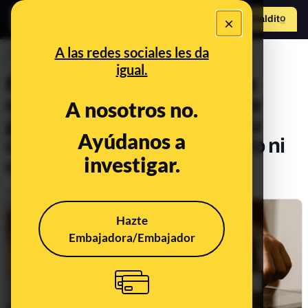
×
Hazte Maldit
o
Abrir menú
A las redes sociales les da
PREBUNKING
igual.
En qué fijarte si quieres o te
quieren cambiar de tarifa de
A nosotros no.
gas: no pueden modificar tu
Ayúdanos a
contrato sin consentimiento ni
investigar.
cobrarte otros servicios
Publicado el
Nov 8, 2022, 12:47:05 PM
Hazte
Embajadora/Embajador