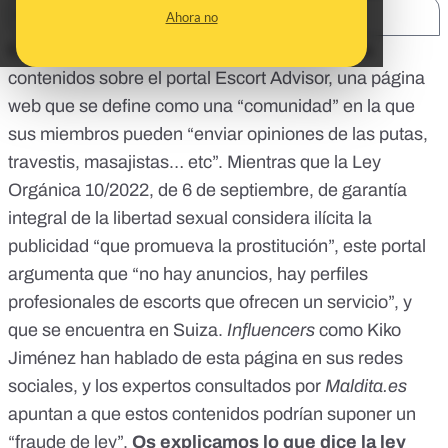
SHARE:
Ahora no
En los últimos días se han hecho virales varios
contenidos sobre el portal Escort Advisor, una página
web que se define como una “comunidad” en la que
sus miembros pueden “enviar opiniones de las putas,
travestis, masajistas… etc”. Mientras que la
Ley
Orgánica 10/2022, de 6 de septiembre, de garantía
integral de la libertad sexual
considera ilícita la
publicidad “que promueva la prostitución”, este portal
argumenta que “no hay anuncios, hay perfiles
profesionales de escorts que ofrecen un servicio”, y
que se encuentra en Suiza.
I
n
fluencers
como Kiko
Jiménez han hablado de esta página en sus redes
sociales, y los expertos consultados por
Maldita.es
apuntan a que estos contenidos podrían suponer un
“fraude de ley”.
Os explicamos lo que dice la ley