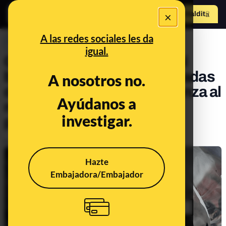
×
Hazte Maldit
o
Abrir menú
A las redes sociales les da
PREBUNKING
igual.
Qué cuenta un documental
británico sobre Shein: jornadas
A nosotros no.
de 18 horas, un día de libranza al
Ayúdanos a
mes y céntimos por cada
investigar.
prenda
Publicado el
Oct 18, 2022, 5:24:27 PM
Hazte
Embajadora/Embajador