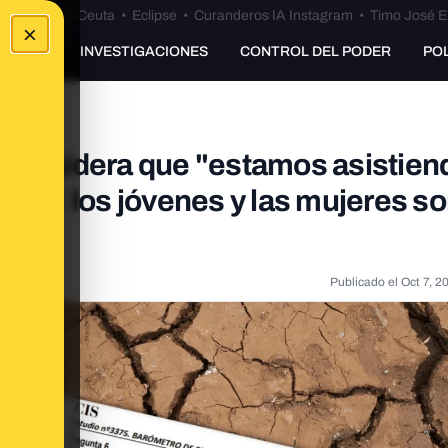
euta
•
Bulos Ceuta
•
Eclipse
•
Curanderos IA Instagram
•
Timo José E
×
UNKING
INVESTIGACIONES
CONTROL DEL PODER
PO
 considera que "estamos asistien
 CIS: los jóvenes y las mujeres so
Publicado el
Oct 7, 2