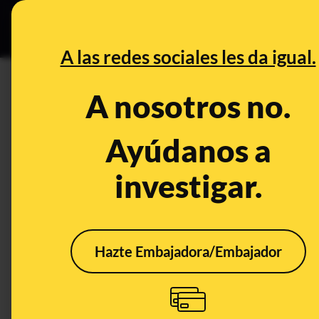
Especial C
DESINFO
PREB
A las redes sociales les da igual.
PREBUNKING
A nosotros no.
Casi el 90% de los españoles
un cambio climático" según el
Ayúdanos a
más concienciados
investigar.
Clima
Hazte Embajadora/Embajador