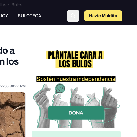
lías
•
Bulos
LICY
BULOTECA
Hazte Maldit
a
do a
n los
022, 6:38:44 PM