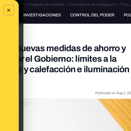
Bulos Ceuta
•
Limpieza de montes
•
Curanderos IA Instagram
•
Timo 
×
UNKING
INVESTIGACIONES
CONTROL DEL PODER
PO
 las nuevas medidas de ahorro y
s por el Gobierno: límites a la
onado y calefacción e iluminación
Publicado el
Aug 2, 2