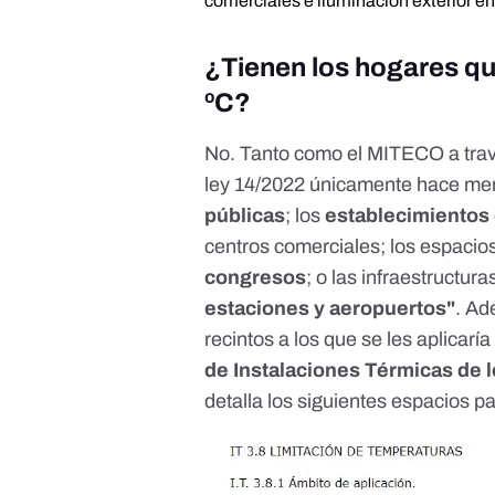
comerciales e iluminación exterior e
¿Tienen los hogares qu
ºC?
No. Tanto como el
MITECO a trav
ley 14/2022 únicamente hace men
públicas
; los
establecimientos
centros comerciales; los espacio
congresos
; o las infraestructu
estaciones y aeropuertos"
. Ad
recintos a los que se les aplicarí
de Instalaciones Térmicas de l
detalla los siguientes espacios p