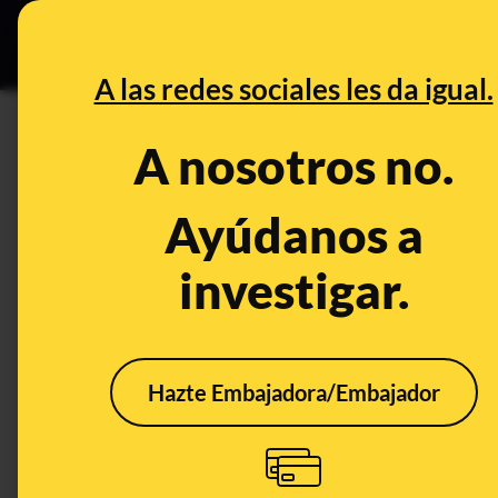
Especial Ceuta
•
DESINFO
PREB
A las redes sociales les da igual.
PREBUNKING
A nosotros no.
Preguntas y respuestas sobre
eficiencia energética aprobada
Ayúdanos a
temperatura del aire acondici
investigar.
nocturna
Clima
Energía
Hazte Embajadora/Embajador