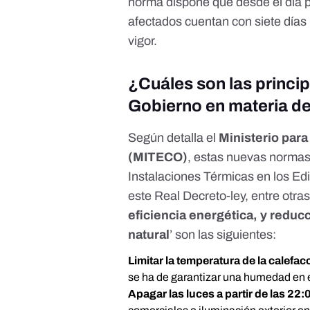
norma dispone que desde el día p
afectados cuentan con siete días
vigor.
¿Cuáles son las princi
Gobierno en materia de
Según detalla el
Ministerio para
(MITECO)
,
estas nuevas norma
Instalaciones Térmicas en los Edi
este
Real Decreto
-ley, entre otra
eficiencia energética, y reduc
natural
’ son las siguientes:
Limitar la temperatura de la calefac
se ha de garantizar una humedad en 
Apagar las luces a partir de las 22