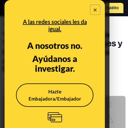
×
Hazte Maldit
o
Abrir menú
A las redes sociales les da
PREBUNKING
igual.
'Celebrity Jets', la cuenta de
Twitter que muestra los viajes y
A nosotros no.
las emisiones de CO₂ de los
Ayúdanos a
aviones privados de los
investigar.
famosos
Consumo
Publicado el
Jul 20, 2022, 1:36:49 PM
Hazte
Actualizado el
Dec 16, 2022, 11:05:00 AM
Embajadora/Embajador