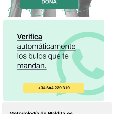
Metodología de Maldita.es