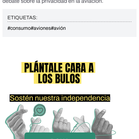
debate sobre la privacidad en la aviación
.
ETIQUETAS:
#consumo
#aviones
#avión