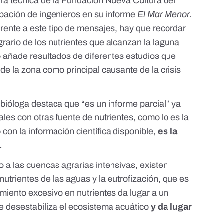
ora técnica de la Fundación Nueva Cultura del
upación de ingenieros en su informe
El Mar Menor.
rente a este tipo de mensajes, hay que recordar
rario de los nutrientes que alcanzan la laguna
to añade resultados de diferentes estudios que
 de la zona como principal causante de la crisis
 bióloga destaca que “es un informe parcial” ya
es con otras fuente de nutrientes, como lo es la
 con la información científica disponible,
es la
.
o a las cuencas agrarias intensivas, existen
trientes de las aguas y la eutrofización, que es
cimiento excesivo en nutrientes da lugar a un
e desestabiliza el ecosistema acuático
y da lugar
e
.