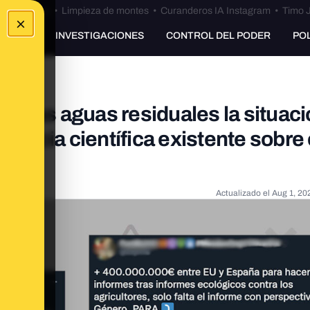
Bulos Ceuta
•
Limpieza de montes
•
Curanderos IA Instagram
•
Timo J
×
UNKING
INVESTIGACIONES
CONTROL DEL PODER
PO
e a las aguas residuales la situaci
idencia científica existente sobre 
tura
Actualizado el
Aug 1, 20