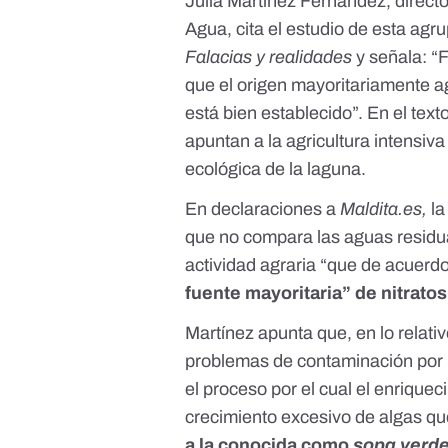
Julia Martínez Fernández, direct
Agua, cita el estudio de esta agr
Falacias y realidades
y señala:
“F
que el origen mayoritariamente ag
está bien establecido”. En el tex
apuntan a la agricultura intensiva
ecológica de la laguna.
En declaraciones a
Maldita.es,
la
que no compara las aguas residual
actividad agraria “que de acuerdo
fuente mayoritaria” de nitratos
Martínez apunta que, en lo relativ
problemas de contaminación por nu
el proceso por el cual el enrique
crecimiento excesivo de algas qu
a la conocida como
sopa verd