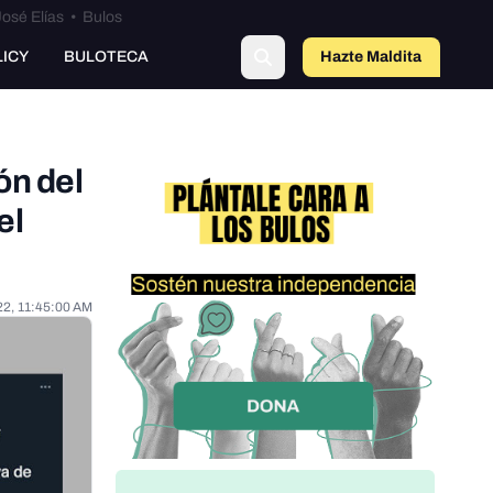
osé Elías
•
Bulos
LICY
BULOTECA
Hazte Maldit
o
ón del
el
22, 11:45:00 AM