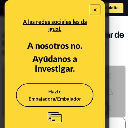
×
Hazte Maldit
a
Abrir menú
A las redes sociales les da
PREBUNKING
igual.
Ataque a un edificio consular de
EEUU en Erbil (Irak): lo que
A nosotros no.
sabemos
Ayúdanos a
Publicado el
Mar 13, 2022, 10:22:42 AM
investigar.
Hazte
Embajadora/Embajador
SHARE: