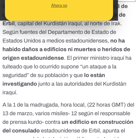
Ahora no
Varios misiles impactaron en la noche del 13 de
marzo cerca del consulado estadounidense de
Erbil
, capital del Kurdistán iraquí, al norte de Irak.
Según fuentes del Departamento de Estado de
Estados Unidos a medios estadounidenses,
no ha
habido daños a edificios ni muertes o heridos de
origen estadounidense
. El primer ministro iraquí ha
tuiteado que lo ocurrido supone “un ataque a la
seguridad” de su población y que
lo están
investigando
junto a las autoridades del Kurdistán
iraquí.
A la 1 de la madrugada, hora local, (22 horas GMT) del
13 de marzo, varios misiles-
12 según el responsable
de prensa kurdo
- contra
un edificio en construcción
del consulado
estadounidense de Erbil
, apunta el