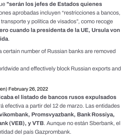
ue
"serán los jefes de Estados quienes
iones aprobadas incluyen “restricciones a bancos,
transporte y política de visados”,
como recoge
rero cuando la presidenta de la UE, Ursula von
ida
.
t a certain number of Russian banks are removed
worldwide and effectively block Russian exports and
yen)
February 26, 2022
icaba el listado de bancos rusos
expulsados
rá efectiva a partir del 12 de marzo. Las entidades
Novikombank, Promsvyazbank, Bank Rossiya,
nk (VEB), y VTB
. Aunque no están Sberbank, el
entidad del país Gazprombank.