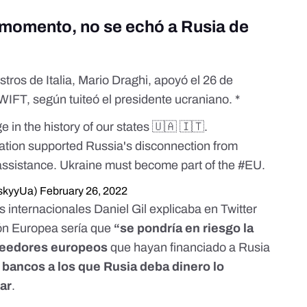
 momento, no se echó a Rusia de
stros de Italia, Mario Draghi, apoyó el 26 de
WIFT, según tuiteó el presidente ucraniano. *
e in the history of our states 🇺🇦 🇮🇹.
ation supported Russia's disconnection from
assistance. Ukraine must become part of the
#EU
.
skyyUa)
February 26, 2022
es internacionales Daniel Gil
explicaba en Twitter
ión Europea sería que
“se pondría en riesgo la
creedores europeos
que hayan financiado a Rusia
 bancos a los que Rusia deba dinero lo
rar
.