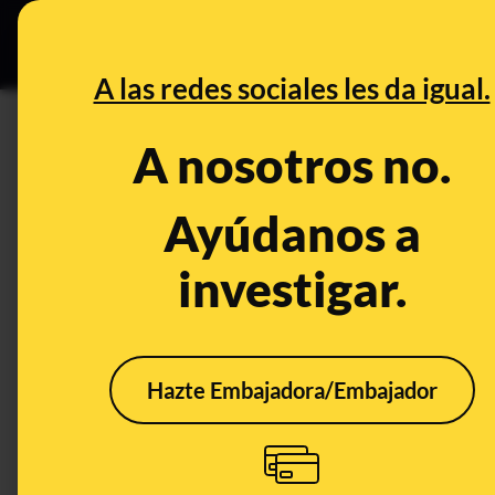
Especial C
DESINFO
PREB
A las redes sociales les da igual.
PREBUNKING
A nosotros no.
Qué es SWIFT y qué implica p
sistema utilizado para las tr
Ayúdanos a
investigar.
Publicado el
Feb 25, 2022, 2:34:44 PM
Hazte Embajadora/Embajador