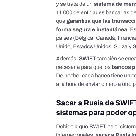
y se trata de un
sistema de mens
11.000 de entidades bancarias d
que
garantiza que las transacc
forma segura e instantánea
.
Es
países (Bélgica, Canadá, Francia
Unido, Estados Unidos, Suiza y S
Además,
SWIFT
también se encar
necesaria para que los
bancos p
De hecho,
cada banco tiene un 
a la hora de enviar dinero a otro pa
Sacar a Rusia de SWIFT
sistemas para poder o
Debido a que SWIFT es el sistema
internacionales,
sacar a Rusia i