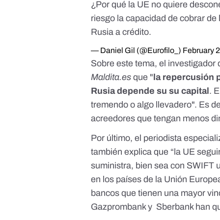
¿Por qué la UE no quiere descone
riesgo la capacidad de cobrar de
Rusia a crédito.
— Daniel Gil (@Eurofilo_)
February 2
Sobre este tema, el investigador d
Maldita.es
que "
la repercusión 
Rusia depende su su capital
. 
tremendo o algo llevadero". Es d
acreedores que tengan menos di
Por último, el periodista especia
también explica que “la UE
segui
suministra
, bien sea con SWIFT u
en los países de la Unión Europe
bancos que tienen una mayor vin
Gazprombank y Sberbank han que