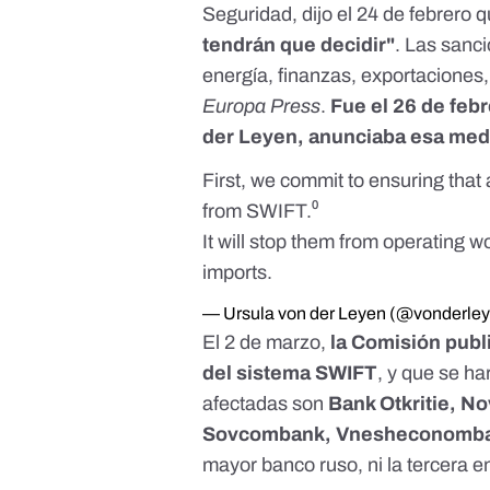
Seguridad,
dijo el 24 de febrero
q
tendrán que decidir"
. Las sanc
energía, finanzas, exportaciones, 
Europa Press
.
Fue el 26 de feb
der Leyen, anunciaba esa med
First, we commit to ensuring tha
from SWIFT.⁰
It will stop them from operating 
imports.
— Ursula von der Leyen (@vonderle
El 2 de marzo,
la Comisión publ
del sistema SWIFT
, y que se ha
afectadas son
Bank Otkritie, 
Sovcombank, Vnesheconomba
mayor banco ruso, ni la tercera 