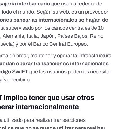
ajería interbancario
que usan
alrededor de
e todo el mundo
.
Según su web,
es un proveedor
iones bancarias internacionales se hagan de
tá supervisado
por los bancos centrales de 10
, Alemania, Italia, Japón, Países Bajos, Reino
uecia) y por el Banco Central Europeo.
ga de crear, mantener y operar la infraestructura
uedan operar transacciones internacionales
.
código SWIFT
que los usuarios podemos necesitar
ís o recibirlo.
 implica tener que usar otros
perar internacionalmente
 utilizado para realizar transacciones
mplica que no se puede utilizar para realizar