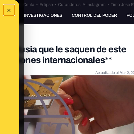
euta
•
Bulos Ceuta
•
Eclipse
•
Curanderos IA Instagram
•
Timo José E
×
UNKING
INVESTIGACIONES
CONTROL DEL PODER
PO
ara Rusia que le saquen de este
ansacciones internacionales**
Actualizado el
Mar 2, 2