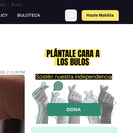
lías
•
Bulos
o
LICY
BULOTECA
Hazte Maldit
a
022, 2:11:00 PM