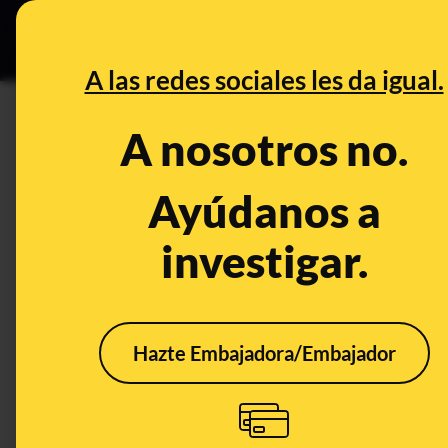
Grupos Ceuta
•
DESINFO
PREB
A las redes sociales les da igual.
DESINFO
A nosotros no.
Cuidado con el 'sexting' o el
qué es importante que seamos
Ayúdanos a
cuidemos nuestra privacidad
investigar.
Timo
Tecnología
Publicado el
Aug
Hazte Embajadora/Embajador