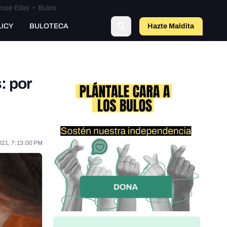
osé Elías
•
Bulos
LICY
BULOTECA
Hazte Maldit
a
: por
021, 7:13:00 PM