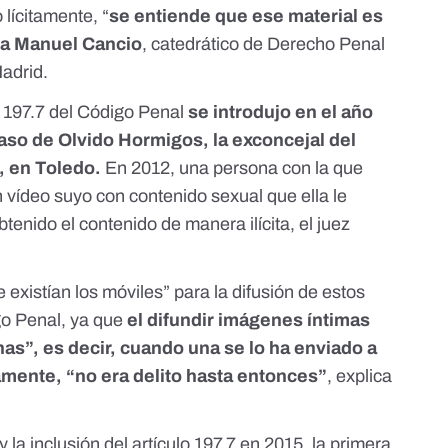
lícitamente, “
se entiende que ese material es
ata Manuel Cancio
, catedrático de Derecho Penal
adrid.
 197.7 del Código Penal
se introdujo en el año
caso de Olvido Hormigos, la exconcejal del
 en Toledo.
En 2012, una persona con la que
 vídeo suyo con contenido sexual que ella le
btenido el contenido de manera ilícita,
el juez
 existían los móviles” para la difusión de estos
go Penal, ya que
el difundir imágenes íntimas
as”, es decir, cuando una se lo ha enviado a
amente, “no era delito hasta entonces”
, explica
 la inclusión del artículo 197.7 en 2015,
la primera