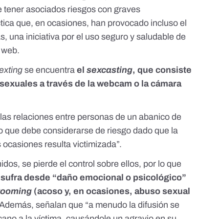
e tener asociados riesgos con graves
tica que, en ocasiones, han provocado incluso el
s, una iniciativa por el uso seguro y saludable de
a web
.
exting
se encuentra
el
sexcasting
, q
ue consiste
 sexuales a través de la webcam o la cámara
e las relaciones entre personas de un abanico de
 que debe considerarse de riesgo dado que la
 ocasiones resulta victimizada”.
dos, se pierde el control sobre ellos, por lo que
a sufra desde “daño emocional o psicológico”
rooming
(acoso y, en ocasiones, abuso sexual
 Además, señalan que “a menudo la difusión se
ano a la víctima, causándole un agravio en su