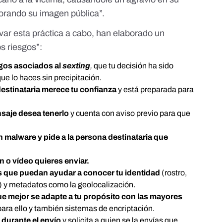
iorando su imagen pública”.
evar esta práctica a cabo, han elaborado
un
s riesgos”:
gos asociados al
sexting
,
que tu decisión ha sido
e lo haces sin precipitación.
destinataria merece tu confianza
y está preparada para
nsaje desea tenerlo
y cuenta con aviso previo para que
 malware y pide a la persona destinataria que
n o vídeo quieres enviar.
es que puedan ayudar a conocer tu identidad
(rostro,
) y metadatos como la geolocalización.
ue mejor se adapte a tu propósito con las mayores
ara ello y también sistemas de encriptación.
s durante el envío
y solicita a quien se la envías que