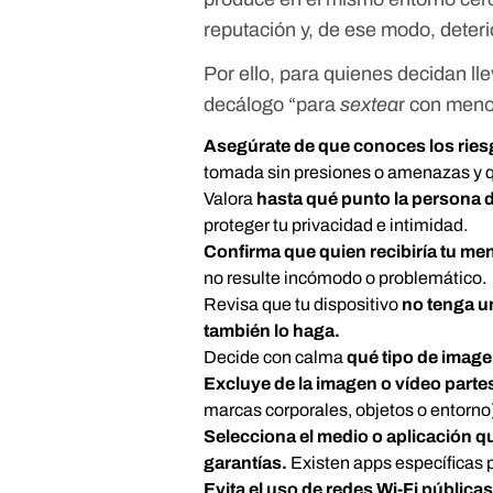
reputación y, de ese modo, deter
Por ello, para quienes decidan ll
decálogo
“para
sextea
r con meno
Asegúrate de que conoces los ries
tomada sin presiones o amenazas y qu
Valora
hasta qué punto la persona 
proteger tu privacidad e intimidad.
Confirma que quien recibiría tu me
no resulte incómodo o problemático.
Revisa que tu dispositivo
no tenga un
también lo haga.
Decide con calma
qué tipo de image
Excluye de la imagen o vídeo part
marcas corporales, objetos o entorno
Selecciona el medio o aplicación q
garantías.
Existen apps específicas p
Evita el uso de redes Wi-Fi pública