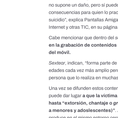
no supone un daño, pero sí pued
consecuencias para quien lo prac
suicidio”, explica Pantallas Amiga
Internet y otras TIC,
en su págin
Cabe mencionar que dentro del
s
en la grabación de contenidos
del móvil.
Sextear
, indican, “forma parte d
edades cada vez más amplio pero
persona que lo realiza en muchas
Una vez se difunden estos conteni
puede dar lugar
a que la víctim
hasta “extorsión, chantaje o
g
a menores y adoslescentes)”
.
produce en el mismo entorno cerc