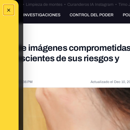
Bulos Ceuta
•
Limpieza de montes
•
Curanderos IA Instagram
•
Timo J
×
UNKING
INVESTIGACIONES
CONTROL DEL PODER
PO
 envío de imágenes comprometidas
 conscientes de sus riesgos y
 5, 2021, 3:38:36 PM
Actualizado el
Dec 10, 2