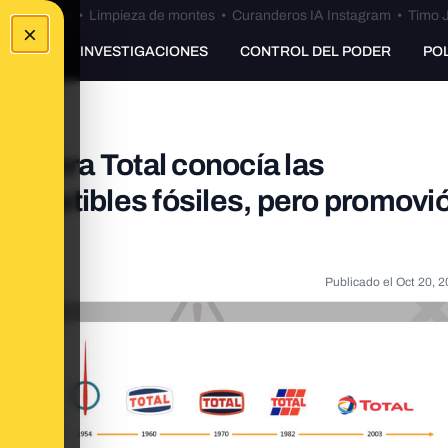
Bulos Ceuta
•
Limpieza de montes
•
Curanderos IA Instagram
•
Timo J
×
UNKING
INVESTIGACIONES
CONTROL DEL PODER
PO
etrolera Total conocía las
bustibles fósiles, pero promovi
ico
Publicado el
Oct 20, 2