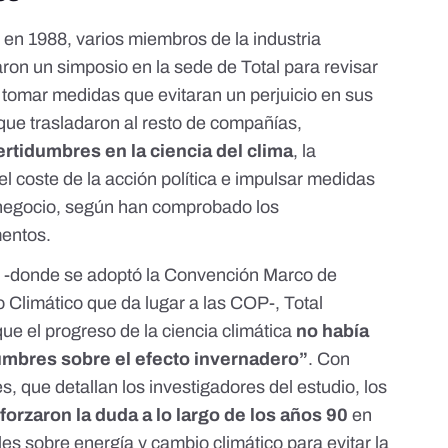
 en 1988, varios miembros de la industria
zaron un simposio en la sede de Total para revisar
 y tomar medidas que evitaran un perjuicio en sus
ue trasladaron al resto de compañías,
certidumbres en la ciencia del clima
, la
l coste de la acción política e impulsar medidas
negocio, según han comprobado los
mentos.
 -
donde se adoptó la Convención Marco de
 Climático que da lugar a las COP
-, Total
que el progreso de la ciencia climática
no había
idumbres sobre el efecto invernadero”
. Con
s, que detallan los investigadores
del estudio
, los
forzaron la duda a lo largo de los años 90
en
les sobre energía y cambio climático para evitar la