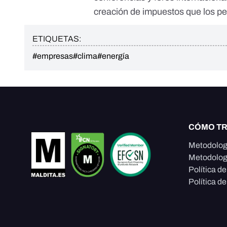
creación de impuestos que los pe
ETIQUETAS:
#empresas
#clima
#energía
CÓMO T
Metodolog
Metodolog
Política d
Política de