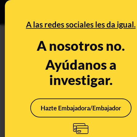
Grupos Ceuta
•
DESINFO
PREB
A las redes sociales les da igual.
PREBUNKING
A nosotros no.
El estudio que afirma que la p
consecuencias de quemar com
Ayúdanos a
dudas sobre el cambio climát
investigar.
Clima
Energía
Empresas
Hazte Embajadora/Embajador