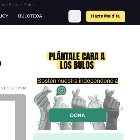
osé Elías
•
Bulos
o
LICY
BULOTECA
Hazte Maldit
a
ó
021, 3:51:12 PM