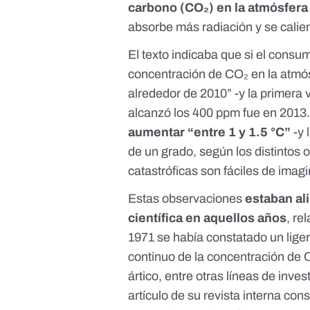
carbono (CO₂) en la atmósfer
absorbe más radiación y se calien
El texto indicaba que si el consu
concentración de CO₂ en la atmós
alrededor de 2010” -y la
primera 
alcanzó los 400 ppm fue en 201
aumentar “entre 1 y 1.5 °C”
-y 
de un grado, según los
distintos
catastróficas son fáciles de imagin
Estas observaciones
estaban al
científica en aquellos años
, re
1971 se había constatado un lig
continuo de la concentración de 
ártico, entre otras líneas de inve
artículo de su revista interna cons