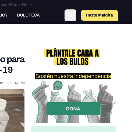
osé Elías
•
Bulos
o
LICY
BULOTECA
Hazte Maldit
a
to para
D-19
021, 6:15:47 PM