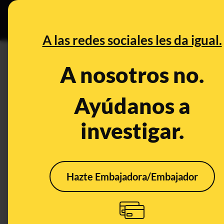
Grupos Ceuta
•
DESINFO
PREB
A las redes sociales les da igual.
PREBUNKING
A nosotros no.
Cómo una investigación del v
terminó en 13 redadas para int
Ayúdanos a
ser comercializado como “sol
investigar.
Ciencia
Salud
Hazte Embajadora/Embajador