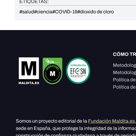
ETIQUETAS:
#salud
#ciencia
#COVID-19
#dioxido de cloro
CÓMO T
Metodolog
Metodolog
Política d
Política de
Somos un proyecto editorial de la
Fundación Maldita.es
sede en España, que protege la integridad de la informa
construcción de confianza ciudadana a través de period