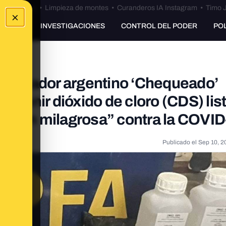
Bulos Ceuta
•
Limpieza de montes
•
Curanderos IA Instagram
•
Timo J
×
UNKING
INVESTIGACIONES
CONTROL DEL PODER
PO
erificador argentino ‘Chequeado’
ervenir dióxido de cloro (CDS) lis
ución milagrosa” contra la COVI
Publicado el
Sep 10, 2