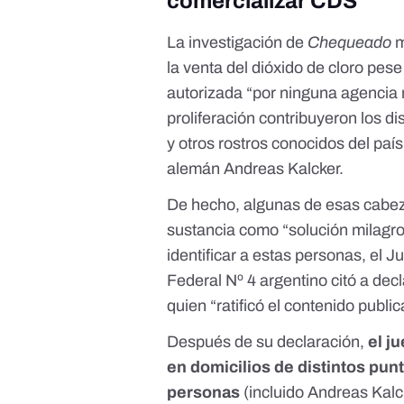
comercializar CDS
La investigación de
Chequeado
m
la venta del dióxido de cloro pes
autorizada “por ninguna agencia
proliferación contribuyeron los d
y otros rostros conocidos del paí
alemán Andreas Kalcker.
De hecho, algunas de esas cabez
sustancia como “solución milagro
identificar a estas personas, el 
Federal Nº 4 argentino citó a decl
quien
“ratificó el contenido publi
Después de su declaración,
el j
en domicilios de distintos pun
personas
(incluido Andreas Kalck