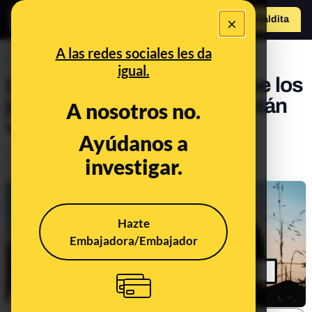
×
o
Hazte Maldit
Abrir menú
a
A las redes sociales les da
PREBUNKING
igual.
Los datos que muestran que los
jóvenes españoles sí se están
A nosotros no.
vacunando
Ayúdanos a
Ciencia
Salud
investigar.
Publicado el
Jul 15, 2021, 5:03:00 PM
Hazte
Embajadora/Embajador