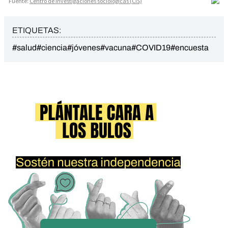
ETIQUETAS:
#salud
#ciencia
#jóvenes
#vacuna
#COVID19
#encuesta