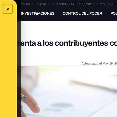
euta
•
Bulos Ceuta
•
Eclipse
•
Curanderos IA Instagram
•
Timo José E
×
UNKING
INVESTIGACIONES
CONTROL DEL PODER
PO
de la renta a los contribuyentes c
Actualizado el
May 19, 2