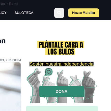
lías
•
Bulos
LICY
BULOTECA
Hazte Maldit
o
on
021, 7:11:00 PM