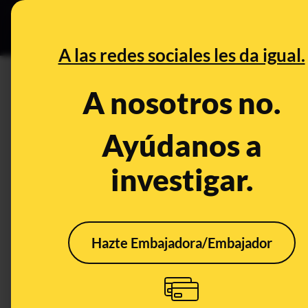
Especial C
DESINFO
PREB
A las redes sociales les da igual.
PREBUNKING
A nosotros no.
Hacienda y las declaraciones 
varios pagadores
Ayúdanos a
investigar.
Publicado el
Apr 9, 2021, 9:57:54 AM
Hazte Embajadora/Embajador