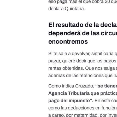
eso paga más el que cobra 20 que 
declara Quintana.
El resultado de la decl
dependerá de las circu
encontremos
Si te sale a devolver, significarí
pagar, quiere decir que los pagos 
rentas obtenidas. Que nos salga 
además de las retenciones que ha
Como indica Cruzado,
“se tiene
Agencia Tributaria que práctic
pago del impuesto”.
En este cas
como las deducciones en función
a cargo
,
por maternidad
,
por inve