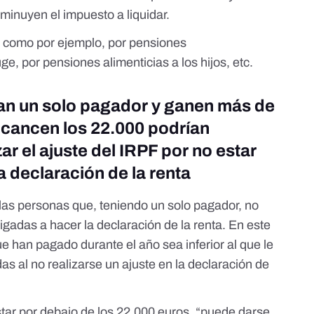
isminuyen el impuesto a liquidar.
, como por ejemplo,
por pensiones
uge
,
por pensiones alimenticias a los hijos
, etc.
an un solo pagador y ganen más de
lcancen los 22.000 podrían
zar el ajuste del IRPF por no estar
a declaración de la renta
s personas que, teniendo un solo pagador, no
igadas a hacer la declaración de la renta. En este
e han pagado durante el año sea inferior al que le
as al no realizarse un ajuste en la declaración de
star por debajo de los 22.000 euros, “puede darse