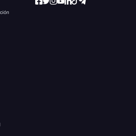
ación
l