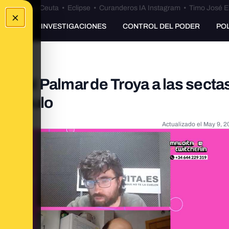
euta
•
Bulos Ceuta
•
Eclipse
•
Curanderos IA Instagram
•
Timo José E
×
UNKING
INVESTIGACIONES
CONTROL DEL PODER
PO
 Del Palmar de Troya a las secta
r un bulo
Actualizado el
May 9, 2