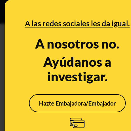
Especial C
DESINFO
PREB
A las redes sociales les da igual.
PREBUNKING
A nosotros no.
Hablamos de sectas en Twitch:
'trading', arruinarse la vida po
Ayúdanos a
investigar.
Publicado el
Apr 21, 2021, 6:06:00 PM
Hazte Embajadora/Embajador