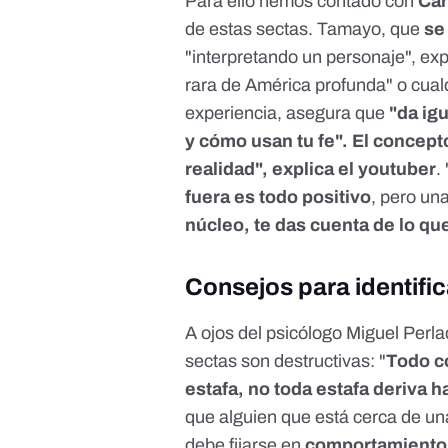
Para ello hemos contado con
Ca
de estas sectas
. Tamayo, que
se
"interpretando un personaje", ex
rara de América profunda" o cualqu
experiencia, asegura que
"da ig
y cómo usan tu fe". El concep
realidad", explica el youtuber
.
fuera es todo positivo
, pero un
núcleo, te das cuenta de lo qu
Consejos para identific
A ojos del psicólogo Miguel Perla
sectas son destructivas: "
Todo c
estafa, no toda estafa deriva 
que alguien que está cerca de un
debe fijarse en
comportamientos