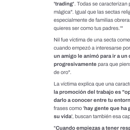
'trading'
. Todas se caracterizan 
mágica". Igual que las sectas rel
especialmente de familias obrera
quieres ser como tus padres.'"
Nil fue víctima de una secta com
cuando empezó a interesarse por
un amigo le animó para ir a un
progresivamente
para que piens
de oro".
La víctima explica que una caracte
la promoción del trabajo es "o
darlo a conocer entre tu entor
frases como '
hay gente que ha 
su vida
', buscan también esa cap
"
Cuando empiezas a tener resp