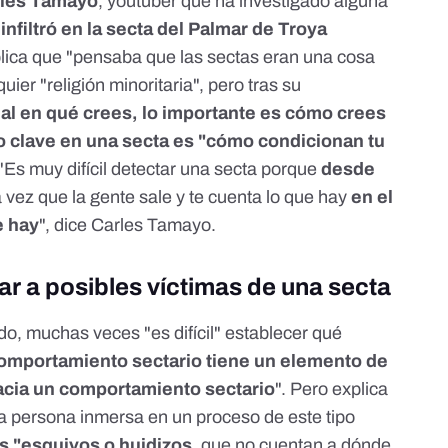
rles Tamayo
,
youtuber que ha investigado alguna
 infiltró en la secta del Palmar de Troya
plica que "pensaba que las sectas eran una cosa
ier "religión minoritaria", pero tras su
ual en qué crees, lo importante es cómo crees
to clave en una secta es "cómo condicionan tu
 "Es muy difícil detectar una secta porque
desde
a vez que la gente sale y te cuenta lo que hay
en el
e hay
", dice Carles Tamayo.
ar a posibles víctimas de una secta
do, muchas veces "es difícil" establecer qué
omportamiento sectario tiene un elemento de
hacia un comportamiento sectario
". Pero explica
a persona inmersa en un proceso de este tipo
 "esquivos o huidizos
, que no cuentan a dónde