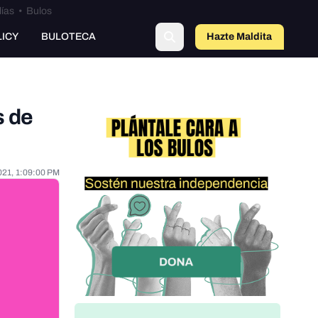
lías
•
Bulos
o
LICY
BULOTECA
Hazte Maldit
a
s de
021, 1:09:00 PM