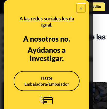
×
Hazte Maldit
o
Abrir menú
A las redes sociales les da
PREBUNKING
igual.
Consultorio del estado de
alarma y las restricciones de las
A nosotros no.
comunidades autónomas:
Ayúdanos a
contestamos a vuestras
investigar.
preguntas sobre lo que está
permitido y lo que no
Publicado el
Feb 5, 2021, 8:51:15 AM
Hazte
Actualizado el
Mar 3, 2021, 12:03:00 PM
Embajadora/Embajador