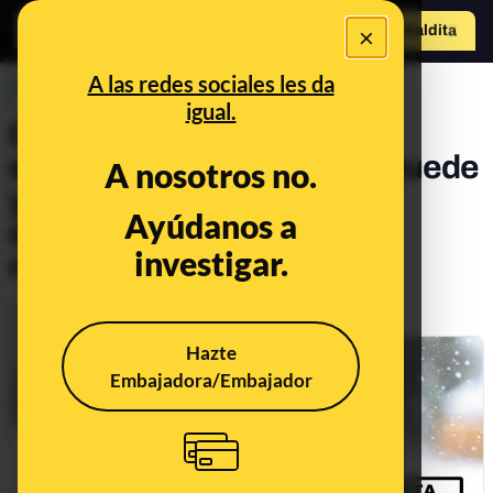
×
Hazte Maldit
o
Abrir menú
A las redes sociales les da
PREBUNKING
igual.
Consultorio navideño del
estado de alarma: qué se puede
A nosotros no.
y qué no se puede hacer
Ayúdanos a
durante las vacaciones de
investigar.
navidad
Publicado el
Dec 7, 2020, 10:21:00 AM
Actualizado el
Dec 24, 2020, 1:11:00 PM
Hazte
Embajadora/Embajador