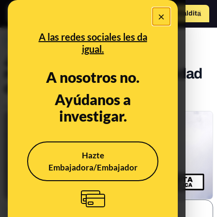
×
Hazte Maldit
o
Abrir menú
A las redes sociales les da
PREBUNKING
igual.
¿Cuáles son las actuales
restricciones de la Comunidad
A nosotros no.
de Madrid?*
Ayúdanos a
Publicado el
Nov 6, 2020, 4:31:00 PM
investigar.
Hazte
Embajadora/Embajador
SHARE: