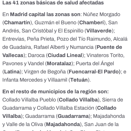
Las 41 zonas básicas de salud afectadas
En
Madrid capital las zonas son
: Núñez Morgado
(
Chamartín
), Guzmán el Bueno (
Chamberí
), San
Andrés, San Cristóbal y El Espinillo (
Villaverde
);
Entrevías, Peña Prieta, Pozo del Tío Raimundo, Alcalá
de Guadaíra, Rafael Alberti y Numancia (
Puente de
Vallecas
); Daroca (
Ciudad Lineal
); Vinateros Torito,
Pavones y Vandel (
Moratalaz
); Puerta del Ángel
(
Latina
); Virgen de Begoña (
Fuencarral-El Pardo)
; e
Infanta Mercedes y Villaamil (
Tetuán
).
En el resto de municipios de la región son:
Collado Villalba Pueblo (
Collado Villalba
), Sierra de
Guadarrama y Collado Villalba Estación (
Collado
Villalba
); Guadarrama (
Guadarrama
); Majadahonda
y Valle de la Oliva (
Majadahonda
), San Juan de la