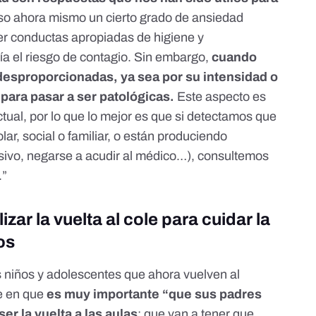
uso ahora mismo un cierto grado de ansiedad
er conductas apropiadas de higiene y
ía el riesgo de contagio. Sin embargo,
cuando
esproporcionadas, ya sea por su intensidad o
 para pasar a ser patológicas.
Este aspecto es
 actual, por lo que lo mejor es que si detectamos que
lar, social o familiar, o están produciendo
sivo, negarse a acudir al médico…), consultemos
.”
zar la vuelta al cole para cuidar la
os
s niños y adolescentes que ahora vuelven al
te en que
es muy importante “que sus padres
er la vuelta a las aulas
: que van a tener que