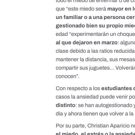
todo el miedo de enfermar o de c
que “este miedo será
mayor en l
un familiar o a una persona ce
gestionado bien su propio mied
edad “experimentarán un choque
al que dejaron en marzo
: algun
clase debido a las ratios reducid
mantener la distancia, sus mesa
compartir sus juguetes… Volverán
conocen”.
Con respecto a los
estudiantes
casos la ansiedad puede venir p
distinto
: se han autogestionado 
día y ahora tienen que volver a la
Por su parte, Christian Aparicio 
el miedo, el estrés o la ansie