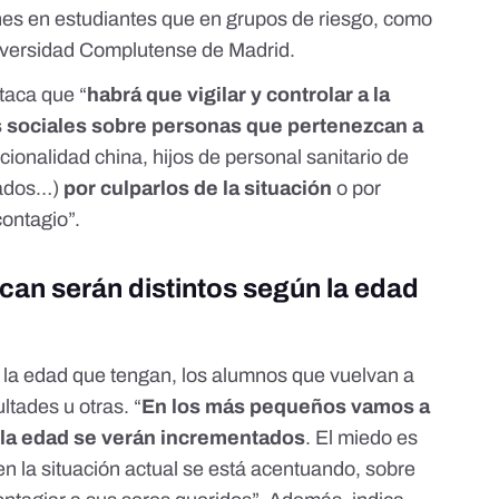
s en estudiantes que en grupos de riesgo,
como
niversidad Complutense de Madrid
.
staca que “
habrá que vigilar y controlar a la
as sociales sobre personas que pertenezcan a
cionalidad china, hijos de personal sanitario de
ctados…)
por culparlos de la situación
o por
ontagio”.
an serán distintos según la edad
la edad que tengan, los alumnos que vuelvan a
ltades u otras. “
En los más pequeños vamos a
 la edad se verán incrementados
. El miedo es
n la situación actual se está acentuando, sobre