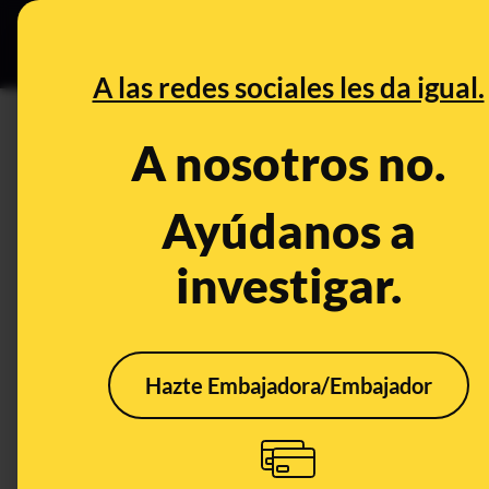
Grupos Ceuta
•
DESINFO
PREB
A las redes sociales les da igual.
PREBUNKING
A nosotros no.
El impacto psicológico de la v
confinamiento: ansiedad y m
Ayúdanos a
forma distinta según la edad
investigar.
Publicado el
Sep 8, 2020, 8:04:00 PM
Hazte Embajadora/Embajador