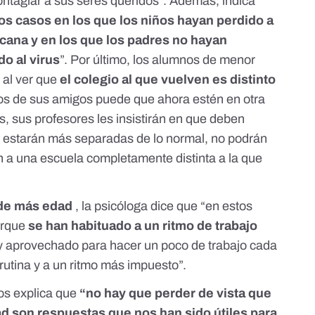
ontagiar a sus seres queridos”. Además, indica
os casos en los que los niños hayan perdido a
rcana y en los que los padres no hayan
o al virus
”. Por último, los alumnos de menor
 al ver que
el colegio al que vuelven es distinto
os de sus amigos puede que ahora estén en otra
as, sus profesores les insistirán en que deben
s estarán más separadas de lo normal, no podrán
 a una escuela completamente distinta a la que
 de más edad
, la psicóloga dice que “en estos
orque
se han habituado a un ritmo de trabajo
y aprovechado para hacer un poco de trabajo cada
 rutina y a un ritmo más impuesto”.
nos explica que
“no hay que perder de vista que
dad son respuestas que nos han sido útiles para