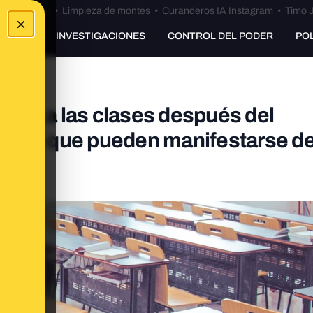
Bulos Ceuta
•
Limpieza de montes
•
Curanderos IA Instagram
•
Timo J
×
UNKING
INVESTIGACIONES
CONTROL DEL PODER
PO
uelta a las clases después del
iedos que pueden manifestarse d