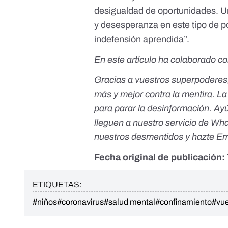
desigualdad de oportunidades. Un
y desesperanza en este tipo de po
indefensión aprendida”.
En este artículo ha colaborado co
Gracias a vuestros superpoderes
más y mejor contra la mentira. L
para parar la desinformación.
Ayú
lleguen a nuestro servicio de Wh
nuestros desmentidos y
hazte E
Fecha original de publicación:
ETIQUETAS:
#niños
#coronavirus
#salud mental
#confinamiento
#vue