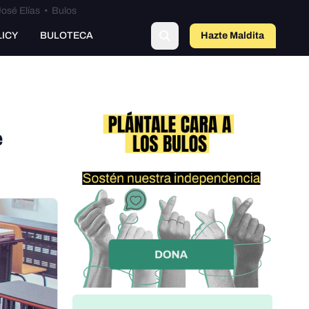
osé Elías
•
Bulos
LICY
BULOTECA
Hazte Maldit
o
e