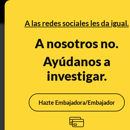
Grupos Ceuta
•
DESINFO
PREB
A las redes sociales les da igual.
PREBUNKING
A nosotros no.
El decreto de la nueva normal
llevar la mascarilla y distancia
Ayúdanos a
investigar.
Publicado el
Jun 10, 2020, 9:20:50 AM
Hazte Embajadora/Embajador