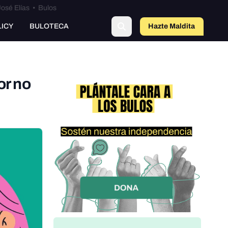
osé Elías
•
Bulos
LICY
BULOTECA
Hazte Maldit
a
or no