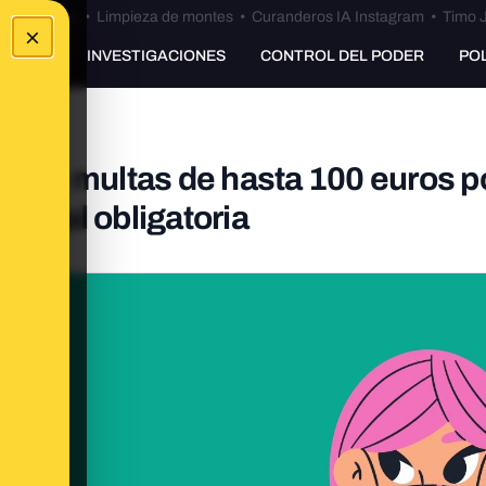
Bulos Ceuta
•
Limpieza de montes
•
Curanderos IA Instagram
•
Timo J
×
UNKING
INVESTIGACIONES
CONTROL DEL PODER
PO
idad: multas de hasta 100 euros p
 social obligatoria