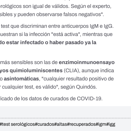
erológicos son igual de válidos. Según el experto,
bles y pueden observarse falsos negativos".
test que discriminan entre anticuerpos IgM e IgG.
estran si la infección "está activa", mientras que
o estar infectado o haber pasado ya la
más sensibles son las de
enzimoinmunoensayo
os quimioluminiscentes
(
CLIA
), aunque indica
do
asintomáticas
, "cualquier resultado positivo de
 cualquier test, es válido", según Quindós.
ificado de los datos de curados de COVID-19.
#test serológicos
#curados
#altas
#recuperados
#igm
#igg