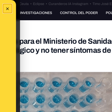
euta
•
Bulos Ceuta
•
Eclipse
•
Curanderos IA Instagram
•
Timo José E
×
UNKING
INVESTIGACIONES
CONTROL DEL PODER
PO
eltas para el Ministerio de Sanid
 serológico y no tener síntomas de