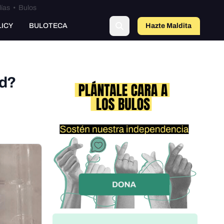
lías
•
Bulos
LICY
BULOTECA
Hazte Maldit
a
ad?