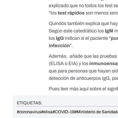
explicado que no todos los test s
"los
test rápidos
son menos sensi
Quindós también explica que hay 
Según este catedrático los
IgM
mu
los
IgG
indican si el paciente "
pud
infección
".
Además, añade que las pruebas 
(
ELISA o EIA
) y los
inmunoensay
que para personas que hayan si
detección de anticuerpos IgG, por
Pues leer más
aquí
sobre el sign
ETIQUETAS:
#coronavirus
#elisa
#COVID-19
#Ministerio de Sanidad