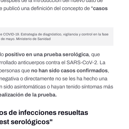
 después de la introducción del nuevo dato de
e publicó
una definición
del concepto de "
casos
 de COVID-19.
Estrategia de diagnóstico, vigilancia y control en la fase
 de mayo. Ministerio de Sanidad
ado
positivo en una prueba serológica
, que
rrollado anticuerpos contra el SARS-CoV-2. La
 personas que
no han sido casos confirmados
,
negativa o directamente no se les ha hecho una
 sido asintomáticas o hayan tenido síntomas más
realización de la prueba.
os de infecciones resueltas
test serológicos"