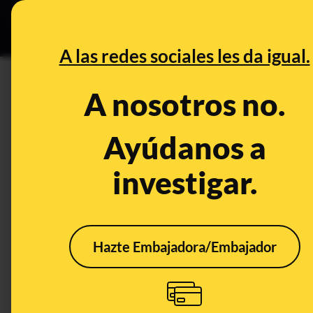
Especial C
DESINFO
PREB
A las redes sociales les da igual.
PREBUNKING
A nosotros no.
¿Qué son las infecciones resu
Resultado positivo en un test
Ayúdanos a
COVID-19
investigar.
Publicado el
May 19, 2020, 11:08:56 AM
Hazte Embajadora/Embajador