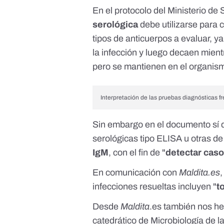
En el
protocolo del Ministerio de
serológica
debe utilizarse para c
tipos de anticuerpos a evaluar, y
la infección
y luego decaen
mient
pero se mantienen en el organis
Interpretación de las pruebas diagnósticas f
Sin embargo en el documento sí q
serológicas tipo
ELISA
u otras de
IgM
, con el fin de "
detectar caso
En comunicación con
Maldita.es
infecciones resueltas incluyen "
t
Desde
Maldita
.es también nos h
catedrático de Microbiología de l