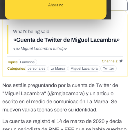
SHARE:
Ahora no
3/28/20
What's being said:
«Cuenta de Twitter de Miguel Lacambra»
<p>Miguel Lacambra tuit</p>
Channels:
Topics
Famosos
Categories
personajes
La Marea
Miguel Lacambra
Twitter
Nos estáis preguntando por la cuenta de Twitter de
"Miguel Lacambra" (@mglacambra) y un
artículo
escrito en el medio de comunicación La Marea. Se
mueven varias teorías sobre su identidad.
La cuenta se registró el 14 de marzo de 2020 y
decía
ser un periodista de RNE y EFE
que se había quedado