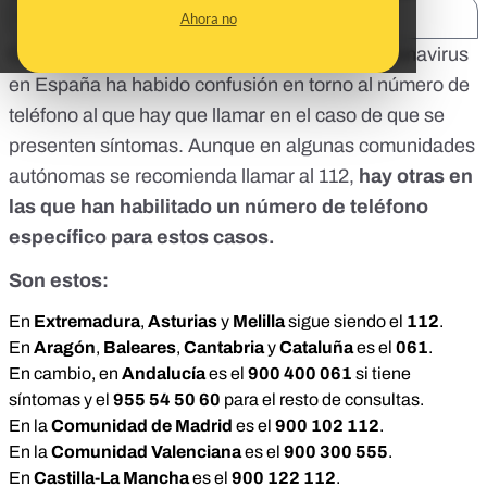
SHARE:
Ahora no
Con el aumento de casos por contagio de coronavirus
en España ha habido confusión en torno al número de
teléfono al que hay que llamar en el caso de que se
presenten síntomas. Aunque en algunas comunidades
autónomas se recomienda llamar al 112,
hay otras en
las que han habilitado un número de teléfono
específico para estos casos.
Son estos:
En
Extremadura
,
Asturias
y
Melilla
sigue siendo el
112
.
En
Aragón
,
Baleares
,
Cantabria
y
Cataluña
es el
061
.
En cambio, en
Andalucía
es el
900 400 061
si tiene
síntomas y el
955 54 50 60
para el resto de consultas.
En la
Comunidad de Madrid
es el
900 102 112
.
En la
Comunidad Valenciana
es el
900 300 555
.
En
Castilla-La Mancha
es el
900 122
112
.