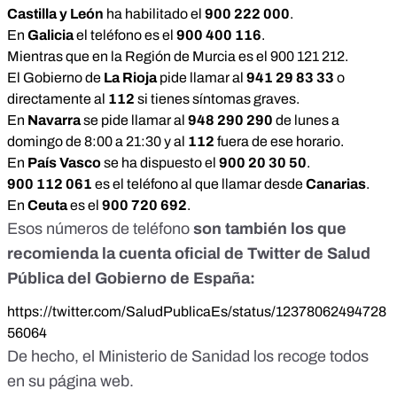
Castilla y León
ha habilitado el
900 222 000
.
En
Galicia
el teléfono es el
900 400 116
.
Mientras que en la
Región de Murcia
es el
900 121 212
.
El Gobierno de
La Rioja
pide llamar al
941 29 83 33
o
directamente al
112
si tienes síntomas graves.
En
Navarra
se pide llamar al
948 290 290
de lunes a
domingo de 8:00 a 21:30 y al
112
fuera de ese horario.
En
País Vasco
se ha dispuesto el
900 20 30 50
.
900 112 061
es el teléfono al que llamar desde
Canarias
.
En
Ceuta
es el
900 720 692
.
Esos números de teléfono
son también los que
recomienda la cuenta oficial de Twitter de Salud
Pública del Gobierno de España:
https://twitter.com/SaludPublicaEs/status/12378062494728
56064
De hecho, el Ministerio de Sanidad los recoge todos
en su página web
.