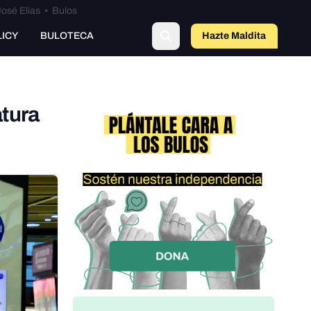
osé Elías
•
Bulos
LICY
BULOTECA
Hazte Maldit
a
atura