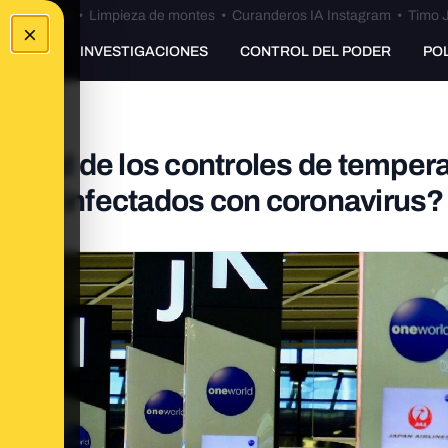
Bulos Ceuta
•
Limpieza de montes
•
Curanderos IA Instagram
•
Timo J
×
UNKING
INVESTIGACIONES
CONTROL DEL PODER
PO
vidad de los controles de temper
a los infectados con coronavirus?