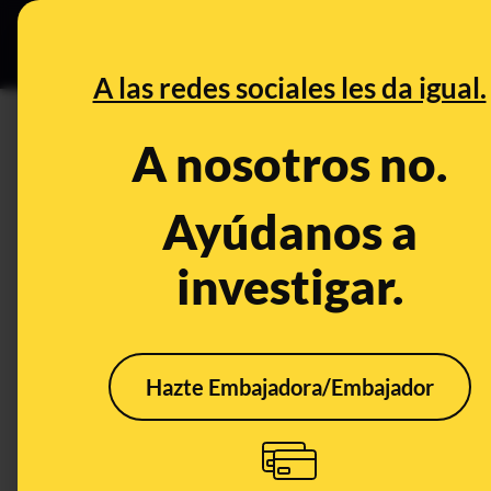
Grupos Ceuta
•
DESINFO
PREB
A las redes sociales les da igual.
PREBUNKING
A nosotros no.
¿Qué sabemos sobre la efecti
en aeropuertos para detectar 
Ayúdanos a
investigar.
Publicado el
Mar 7, 2020, 5:14:00 PM
Hazte Embajadora/Embajador