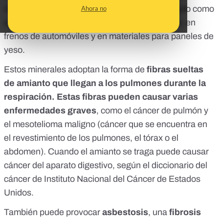
resistente al calor y la corrosión que se ha usado como
Ahora no
aislante para el calor y el fuego en los edificios, en
frenos de automóviles y en materiales para paneles de
yeso.
Estos minerales adoptan la forma de
fibras sueltas
de amianto que llegan a los pulmones durante la
respiración. Estas fibras pueden causar varias
enfermedades graves
, como el cáncer de pulmón y
el mesotelioma maligno (cáncer que se encuentra en
el revestimiento de los pulmones, el tórax o el
abdomen). Cuando el amianto se traga puede causar
cáncer del aparato digestivo, según el diccionario del
cáncer de
Instituto Nacional del Cáncer de Estados
Unidos
.
También puede provocar
asbestosis
, una
fibrosis