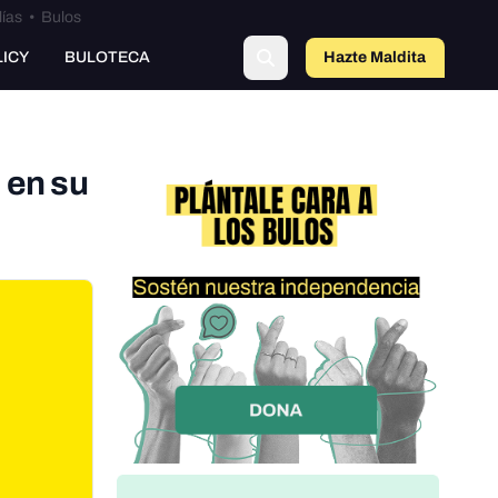
lías
•
Bulos
o
LICY
BULOTECA
Hazte Maldit
a
 en su