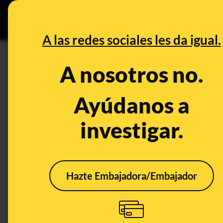
Especial C
DESINFO
PREB
A las redes sociales les da igual.
PREBUNKING
A nosotros no.
Quién paga el cine español: 
punto más alto pero siguen por
Ayúdanos a
investigar.
Publicado el
Feb 6, 2020, 6:03:00 PM
Hazte Embajadora/Embajador