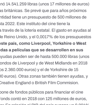
tinó 14.541.259 libras
(unos 17 millones de euros)
ulas británicas. Se prevé que para años próximos
ntidad tiene un
presupuesto de 500 millones de
 2022. Este instituto del cine tiene la
 través de la lotería estatal. El gasto en ayudas al
de Reino Unido, y el 0,0017% de los presupuestos
ste país, como Liverpool, Yorkshire o West
das a películas que se desarrollen en sus
 ayudas pueden ser de hasta 500.000 libras (unos
 fondos de
Liverpool
y de West Midlands
en 2018
nos 2.360.000 euros) y
el de Yorkshire de 15
0 euros). Otras zonas también tienen ayudas, y
Creative England
o
British Film Commision
.
one de fondos públicos para financiar el cine
Fonds contó en 2018 con 125 millones de euros
,