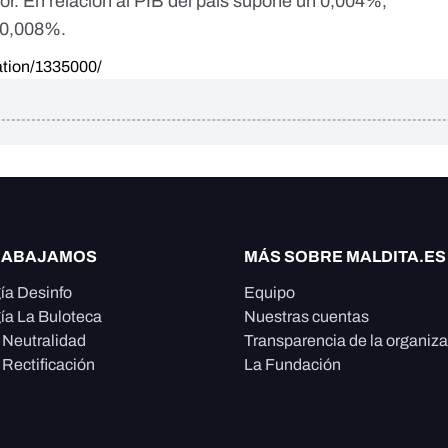
or. En relación al PIB del país supone un 0,004%,
 0,008%.
sation/1335000/
RABAJAMOS
MÁS SOBRE MALDITA.ES
ía Desinfo
Equipo
ía La Buloteca
Nuestras cuentas
e Neutralidad
Transparencia de la organiz
 Rectificación
La Fundación