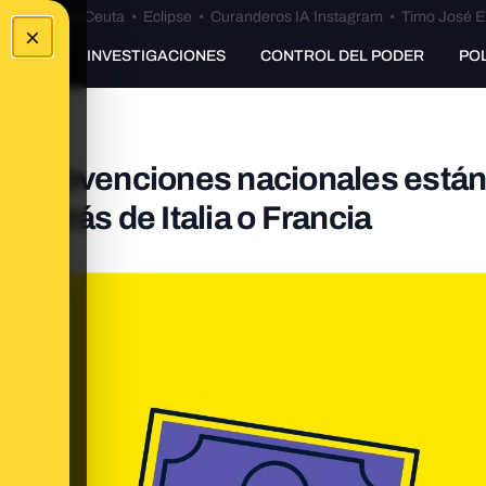
euta
•
Bulos Ceuta
•
Eclipse
•
Curanderos IA Instagram
•
Timo José E
×
UNKING
INVESTIGACIONES
CONTROL DEL PODER
PO
las subvenciones nacionales están
 detrás de Italia o Francia