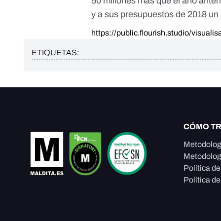
50 millones más que el año anteri
y a sus presupuestos de 2018 un
https://public.flourish.studio/visuali
ETIQUETAS:
CÓMO T
Metodolog
Metodolog
Política d
Política de