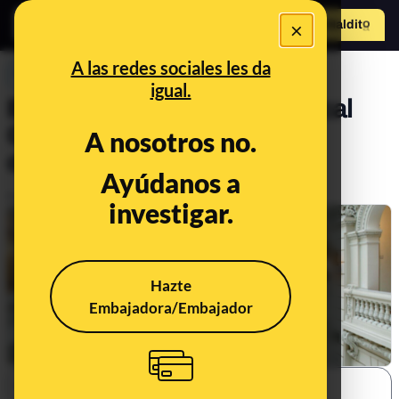
×
Hazte Maldit
o
Abrir menú
A las redes sociales les da
PREBUNKING
igual.
El Gobierno designa al Fiscal
General, pero... ¿de quién
A nosotros no.
depende la Fiscalía?
Ayúdanos a
Publicado el
Jan 29, 2020, 7:14:15 AM
investigar.
Hazte
Embajadora/Embajador
SHARE: