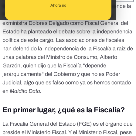
Ahora no
Meses más tarde del polémico "
¿De quién depende la
Fiscalía?
" de Pedro Sánchez, la elección de la
exministra Dolores Delgado como Fiscal General del
Estado ha planteado el debate sobre la independencia
política de este cargo. Las asociaciones de fiscales
han defendido la independencia de la Fiscalía a raíz de
unas palabras del Ministro de Consumo, Alberto
Garzón, quien dijo que la Fiscalía "depende
jerárquicamente" del Gobierno y que no es Poder
Judicial, algo que es falso como
ya os hemos contado
en
Maldito Dato
.
En primer lugar, ¿qué es la Fiscalía?
La Fiscalía General del Estado (FGE) es el órgano que
preside el
Ministerio Fiscal
. Y el Ministerio Fiscal, pese