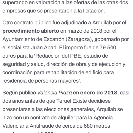
superando en valoración a las ofertas
de las otras dos
administraciones p&uacute;blicas gobernadas por el PSOE
empresas que se presentaron a la licitación.
adjudicaron por valor de 426.950&euro; a la empresa
Arquilab SL contratos p&uacute;blicos.(propiedad de
Otro contrato público fue adjudicado a Arquilab por el
Tom&aacute;s Guitarte)99<br /> Seg&uacute;n
OK.Diario<br /> La pareja &nbsp;se llama Mar&iacute;a
procedimiento abierto
en marzo de 2018
por el
Nieves S&aacute;nchez Esteban.<br /> Arquitecta.<br />
Ayuntamiento de Escatrón (Zaragoza), gobernado por
Por la D.O construcci&oacute;n nuevo hospital de Teruel.
350.000&euro;</p>
el socialista Juan Abad. El importe fue de 79.540
euros para la 'Redacción del PBE, estudio de
seguridad y salud, dirección de obra y de ejecución y
coordinación para rehabilitación de edificio para
residencia de personas mayores'.
Según publicó
Valencia Plaza
en
enero de 2018
, casi
dos años antes de que Teruel Existe decidiese
presentarse a las elecciones generales, Arquilab se
hizo con un contrato de alquiler para la Agencia
Valenciana Antifraude de cerca de 680 metros