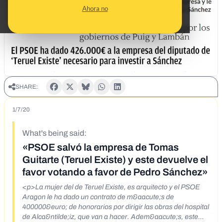
Ahora no
SHARE:
1/7/20
What's being said:
«PSOE salvó la empresa de Tomas
Guitarte (Teruel Existe) y este devuelve el
favor votando a favor de Pedro Sánchez»
<p>La mujer del de Teruel Existe, es arquitecto y el PSOE
Aragon le ha dado un contrato de m&aacute;s de
400000&euro; de honorarios por dirigir las obras del hospital
de Alca&ntilde;iz, que van a hacer. Adem&aacute;s, este