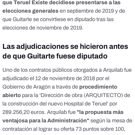
un pijo aprovechado que ya le ha dado S&aacute;nchez
que Teruel Existe decidiese presentarse a las
unas obras para &eacute;l y para su mujer que
elecciones generales
en
septiembre de 2019
y de
tambi&eacute;n es arquitecto.<br /> Arquilab, empresa de
que Guitarte se convirtiese en diputado tras las
Tom&aacute;s Guitarte, cobra 10.000&euro;/mes por el
alquiler de un edificio para la Agencia Valenciana Antifraude
elecciones de noviembre de 2019.
en Valencia gobernada por el PSPV-PSOE. Su mujer,
arquitecta como &eacute;l, va a cobrar 285.000&euro; por
un proyecto hospitalario en Teruel que depende de la
Las adjudicaciones se hicieron antes
Diputaci&oacute;n General de Arag&oacute;n,
de que Guitarte fuese diputado
tambi&eacute;n gobernada por el PSOE. No pierdas el
tiempo. P&aacute;salo<br /> Comentaban que
hab&iacute;a recibido muy sustanciosas cantidades del
Uno de los contratos públicos otorgados a Arquilab fue
pesoe aragon&eacute;s y valenciano...</p> <p>--------------
adjudicado el 12 de noviembre de 2018
por el
--</p> <p>El diputado de Teruel existe va a dar su S&iacute;
a S&aacute;nchez por: un contrato para su mujer arquitecta
Gobierno de Aragón a través de
procedimiento
de m&aacute;s de 300.000 euros en el hospital de Teruel y
abierto
para la 'Dirección de obra (ARQUITECTO) de
para el, m&aacute;s de 800.000 euros para su empresa. Y
la construcción del nuevo Hospital de Teruel' por
la pregunta es: &iquest;y que hay para sus paisanos que
inocentemente le han votado?: pues que las taquillas de
289.256,20 euros. Arquilab fue
"la propuesta más
Renfe se queden seis meses m&aacute;s y
ventajosa para la Administración"
según la mesa de
repoblaci&oacute;n (me carcajeo)<br /> Esto es la
Espa&ntilde;a sin honor ?Difundid este mensaje.<br />
contratación al lograr su oferta 73 puntos sobre 100,
Empezamos pronto, hay algo?<br /> Varias