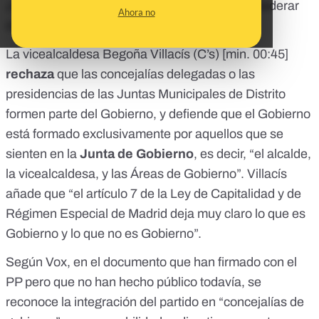
Juntas Municipales de Distrito se pueden considerar
Ahora no
órganos de gobierno de la ciudad o no.
La vicealcaldesa Begoña Villacís (C’s) [
min. 00:45
]
rechaza
que las concejalías delegadas o las
presidencias de las Juntas Municipales de Distrito
formen parte del Gobierno, y defiende que el Gobierno
está formado exclusivamente por aquellos que se
sienten en la
Junta de Gobierno
, es decir, “el alcalde,
la vicealcaldesa, y las Áreas de Gobierno”. Villacís
añade que “el artículo 7 de la
Ley de Capitalidad y de
Régimen Especial de Madrid
deja muy claro lo que es
Gobierno y lo que no es Gobierno”.
Según
Vox
, en el documento que han firmado con el
PP pero que no han hecho público todavía, se
reconoce la integración del partido en “concejalías de