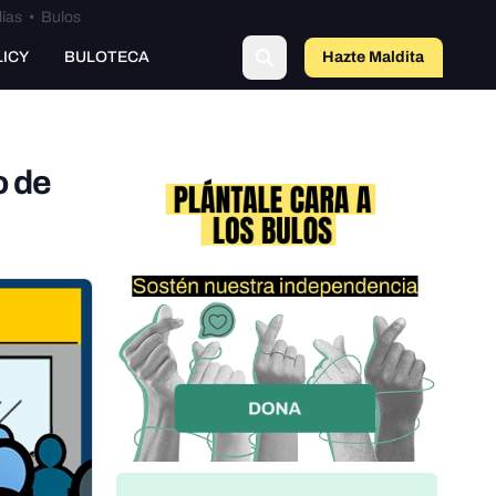
lías
•
Bulos
LICY
BULOTECA
Hazte Maldit
a
o de