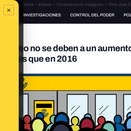
euta
•
Bulos Ceuta
•
Eclipse
•
Curanderos IA Instagram
•
Timo José E
×
UNKING
INVESTIGACIONES
CONTROL DEL PODER
PO
or correo no se deben a un aument
icitudes que en 2016