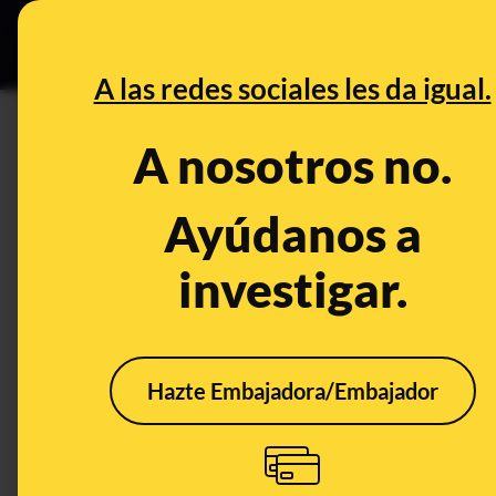
Especial C
DESINFO
PREB
A las redes sociales les da igual.
PREBUNKING
A nosotros no.
Las largas colas para votar p
participación: hay menos sol
Ayúdanos a
investigar.
Publicado el
Apr 26, 2019, 2:38:17 PM
Hazte Embajadora/Embajador