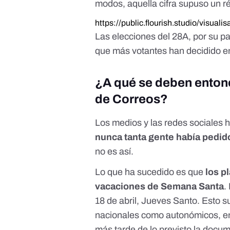
modos, aquella cifra supuso un ré
https://public.flourish.studio/visuali
Las elecciones del 28A, por su pa
que más votantes han decidido en
¿A qué se deben entonce
de Correos?
Los medios y las redes sociales 
nunca tanta gente había pedido
no es así.
Lo que ha sucedido es que
los p
vacaciones de Semana Santa
.
18 de abril, Jueves Santo. Esto s
nacionales como autonómicos, en 
más tarde de lo previsto la docu