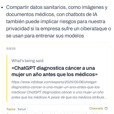
Compartir datos sanitarios, como imágenes y
documentos médicos, con chatbots de IA
también puede implicar riesgos para nuestra
privacidad si la empresa sufre un ciberataque o
se usan para entrenar sus modelos
5/9/25
What's being said:
«ChatGPT diagnostica cáncer a una
mujer un año antes que los médicos»
https://www.infobae.com/espana/2025/05/06/chatgpt-
diagnostica-cancer-a-una-mujer-un-ano-antes-que-los-
medicos/ ChatGPT diagnostica cáncer a una mujer un año
antes que los médicos A pesar de que los médicos atribuían
sus síntomas al duelo por la pérdida reciente de su padre o a
la ansiedad, la inteligencia artificial acertó el diagnóstico
Channels:
Topics
Salud
Marly Garnreiter fue diagnosticada de cáncer por ChatGPT