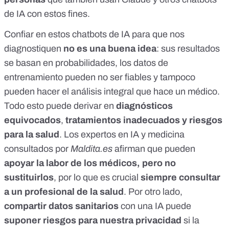
seguir buscando respuestas”, recordó Marly al Daily Mail.
de IA con estos fines.
Con el paso del tiempo, los síntomas seguían persistiendo;
la joven comenzó a perder peso, a sentirse más fatigada y a
Confiar en estos chatbots de IA para que nos
experimentar un dolor torácico cada vez más intenso. “Al
principio, pensé que era solo el duelo, pero cuando los
diagnostiquen
no es una buena idea
: sus resultados
síntomas empeoraron, supe que algo no estaba bien”,
se basan en probabilidades, los datos de
explicó. Una mujer es desheredada por su madre y después
su hijo pide que se le declare “indigna” para recibir la
entrenamiento pueden no ser fiables y tampoco
herencia de su padre por maltrato psicológico: la Justicia lo
pueden hacer el análisis integral que hace un médico.
rechaza Un año después de sus primeras consultas, Marly
Todo esto puede derivar en
diagnósticos
regresó al médico, quien le realizó una radiografía. La
imagen reveló una masa en su pulmón izquierdo, lo que
equivocados
,
tratamientos inadecuados y riesgos
llevó a los especialistas a realizar pruebas adicionales.
para la salud
. Los expertos en IA y medicina
Finalmente, en febrero de 2025, los resultados confirmaron
el diagnóstico de ChatGPT: linfoma de Hodgkin.
consultados por
Maldita.es
afirman que pueden
Afortunadamente, se trata de un tipo de cáncer con una tasa
apoyar la labor de los médicos, pero no
de supervivencia del 81% si se detecta y se trata en los
sustituirlos
, por lo que es crucial
siempre consultar
primeros cinco años. El diagnóstico de ChatGPT se El
diagnóstico de ChatGPT se confirmó un año después.
a un profesional de la salud
. Por otro lado,
(Imagen: Redes Sociales) Otro revés para la familia El
compartir datos sanitarios
con una IA puede
diagnóstico fue un duro golpe para Marly, quien ya había
vivido el sufrimiento de ver a un ser querido morir a causa de
suponer riesgos para nuestra privacidad
si la
un cáncer. “Sentí mucho enfado y frustración. No quería que