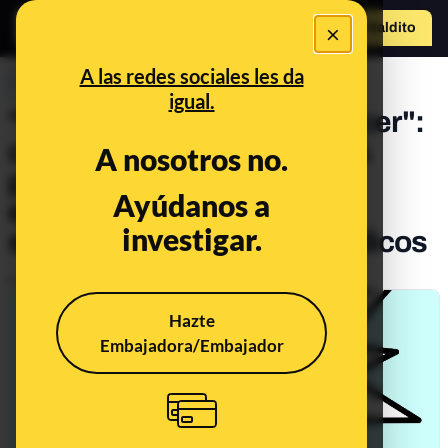
×
Hazte Maldit
o
Abrir menú
A las redes sociales les da
PREBUNKING
igual.
"ChatGPT me detectó cáncer":
cuidado, los chatbots de IA
A nosotros no.
pueden dar diagnósticos
Ayúdanos a
equivocados y no deben
investigar.
sustituir la labor de los médicos
Publicado el
May 13, 2025, 8:13:00 AM
Hazte
Embajadora/Embajador