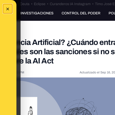
euta
•
Bulos Ceuta
•
Eclipse
•
Curanderos IA Instagram
•
Timo José E
×
UNKING
INVESTIGACIONES
CONTROL DEL PODER
PO
eligencia Artificial? ¿Cuándo entr
y cuáles son las sanciones si no 
 sobre la AI Act
 2024, 2:03:00 PM
Actualizado el
Sep 16, 2