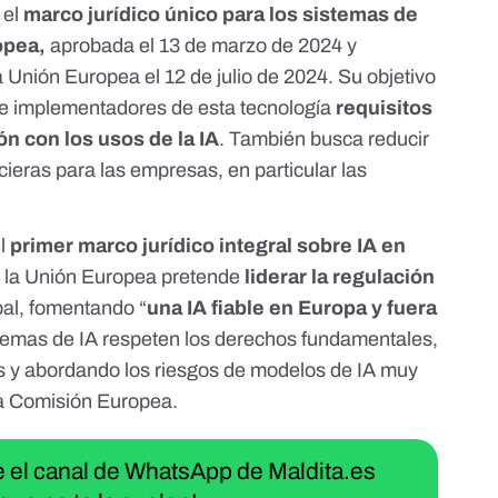
 el
marco jurídico único para los sistemas de
opea,
aprobada el 13 de marzo de 2024 y
la Unión Europea el 12 de julio de 2024. Su objetivo
 e implementadores de esta tecnología
requisitos
ón con los usos de la IA
. También busca reducir
cieras para las empresas, en particular las
el
primer marco jurídico integral sobre IA en
, la Unión Europea pretende
liderar la regulación
bal, fomentando “
una IA fiable en Europa y fuera
stemas de IA respeten los derechos fundamentales,
cos y abordando los riesgos de modelos de IA muy
la Comisión Europea
.
ue el canal de WhatsApp de Maldita.es