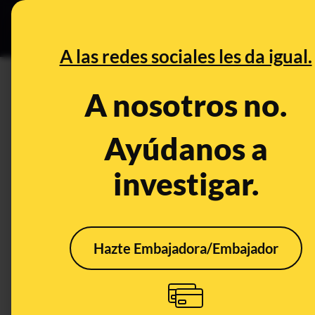
Especial C
DESINFO
PREB
A las redes sociales les da igual.
PREBUNKING
A nosotros no.
¿Qué es la Ley Europea de Int
vigor? ¿Quién debe cumplirla 
Ayúdanos a
hace? Preguntas y respuestas
investigar.
Legislación
Publicado el
Jul 31,
Hazte Embajadora/Embajador