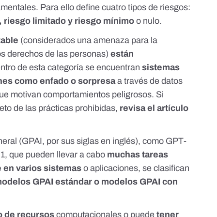
mentales. Para ello define cuatro tipos de riesgos:
, riesgo limitado y riesgo mínimo
o nulo.
table
(considerados una amenaza para la
los derechos de las personas)
están
entro de esta categoría se encuentran
sistemas
ones como enfado o sorpresa
a través de datos
que motivan comportamientos peligrosos. Si
leto de las prácticas prohibidas,
revisa el
artículo
ral (GPAI, por sus siglas en inglés), como GPT-
1, que pueden llevar a cabo
muchas tareas
e en varios sistemas
o aplicaciones, se clasifican
odelos GPAI estándar o modelos GPAI con
o de recursos
computacionales o puede
tener