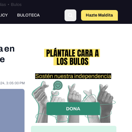
lías
•
Bulos
o
LICY
BULOTECA
Hazte Maldit
a
a en
se
024, 3:05:00 PM