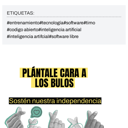
ETIQUETAS:
#entrenamiento
#tecnología
#software
#timo
#codigo abierto
#inteligencia artificial
#inteligencia artifcial
#software libre