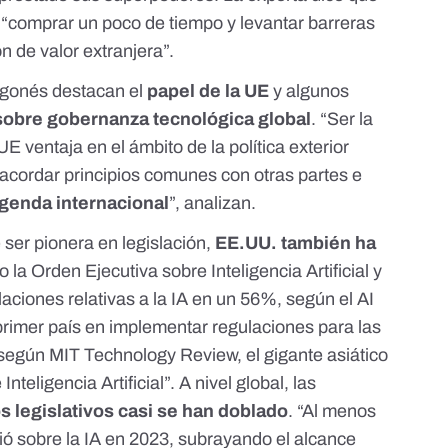
a “comprar un poco de tiempo y levantar barreras
ión de valor extranjera”.
agonés destacan el
papel de la UE
y algunos
sobre gobernanza tecnológica global
. “Ser la
UE ventaja en el ámbito de la política exterior
 acordar principios comunes con otras partes e
agenda internacional
”, analizan.
 ser pionera en legislación,
EE.UU. también ha
o la
Orden Ejecutiva sobre Inteligencia Artificial
y
ciones relativas a la IA en un 56%, según el
AI
 primer país en
implementar regulaciones
para las
, según
MIT Technology Review
, el gigante asiático
nteligencia Artificial”. A nivel global, las
 legislativos casi se han doblado
. “Al menos
ió sobre la IA en 2023, subrayando el alcance