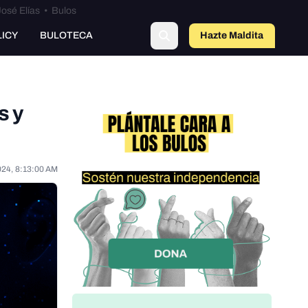
osé Elías
•
Bulos
LICY
BULOTECA
Hazte Maldit
o
s y
024, 8:13:00 AM