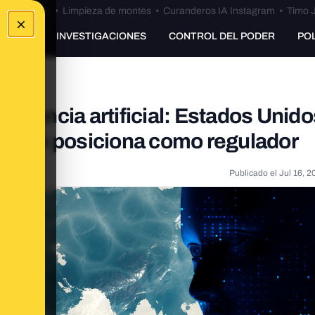
Bulos Ceuta
•
Limpieza de montes
•
Curanderos IA Instagram
•
Timo J
×
UNKING
INVESTIGACIONES
CONTROL DEL PODER
PO
teligencia artificial: Estados Unido
 UE se posiciona como regulador
Publicado el
Jul 16, 2