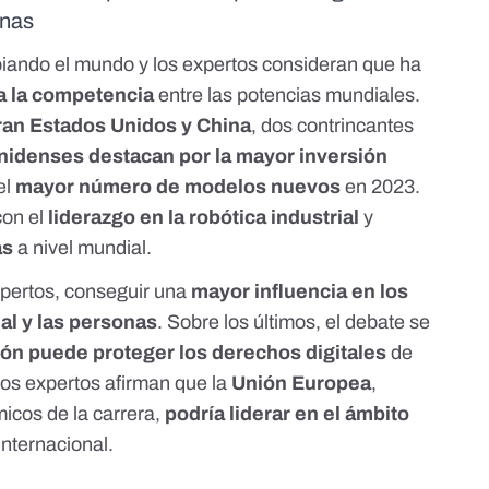
onas
ambiando el mundo y los expertos consideran que ha
a la competencia
entre las potencias mundiales.
eran Estados Unidos y China
, dos
contrincantes
idenses destacan por la mayor inversión
el
mayor número de modelos nuevos
en 2023.
con el
liderazgo en la robótica industrial
y
as
a nivel mundial.
xpertos, conseguir una
mayor influencia en los
al y las personas
. Sobre los últimos, el debate se
ión puede proteger los derechos digitales
de
los expertos afirman que la
Unión Europea
,
cos de la carrera,
podría liderar en el ámbito
 internacional.