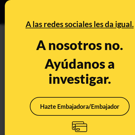
Grupos Ceuta
•
DESINFO
PREB
A las redes sociales les da igual.
PREBUNKING
A nosotros no.
La carrera geopolítica de la in
China en cabeza, mientras la
Ayúdanos a
investigar.
Legislación
Tecnología
Hazte Embajadora/Embajador