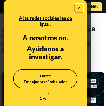
×
Hazte Maldit
o
Abrir menú
A las redes sociales les da
PREBUNKING
igual.
¿De dónde viene Internet? La
red de redes que nació del
A nosotros no.
cruce entre universidades y
Ayúdanos a
militares estadounidenses
investigar.
Tecnología
Publicado el
May 16, 2020, 10:23:00 PM
Actualizado el
May 17, 2024, 9:13:00 AM
Hazte
Embajadora/Embajador