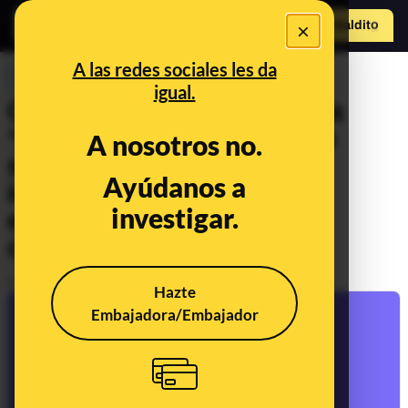
×
Hazte Maldit
o
Abrir menú
A las redes sociales les da
PREBUNKING
igual.
Qué es la autofagia en IA, la
“enfermedad” que pueden
A nosotros no.
sufrir los modelos de
Ayúdanos a
inteligencia artificial si se
investigar.
entrenan con imágenes
creadas por ellos mismos
Publicado el
Nov 7, 2023, 9:33:00 AM
Hazte
Embajadora/Embajador