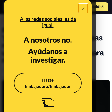
×
Hazte Maldit
o
Abrir menú
A las redes sociales les da
DESINFO
igual.
Por qué los ataques de
'phishing' suelen incluir falsas
A nosotros no.
reseñas positivas de otros
Ayúdanos a
usuarios y en qué fijarnos para
investigar.
no caer
Timo
Tecnología
Publicado el
Nov 3, 2023, 8:13:00 AM
Hazte
Embajadora/Embajador