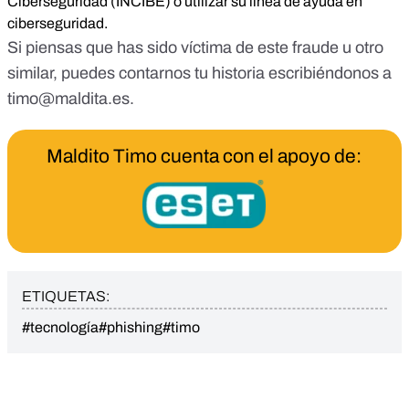
Ciberseguridad
(INCIBE) o utilizar su
línea de ayuda en
ciberseguridad
.
Si piensas que has sido víctima de este fraude u otro
similar, puedes contarnos tu historia escribiéndonos a
timo@maldita.es
.
Maldito Timo cuenta con el apoyo de:
ETIQUETAS:
#tecnología
#phishing
#timo