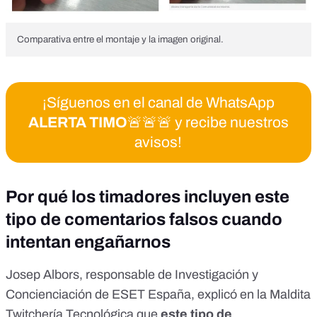
Comparativa entre el montaje y la imagen original.
¡Síguenos en el canal de WhatsApp
ALERTA TIMO
🚨🚨🚨 y recibe nuestros
avisos!
Por qué los timadores incluyen este
tipo de comentarios falsos cuando
intentan engañarnos
Josep Albors
, responsable de Investigación y
Concienciación de
ESET España
, explicó en la
Maldita
Twitchería Tecnológica
que
este tipo de