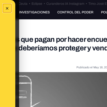
euta
•
Bulos Ceuta
•
Eclipse
•
Curanderos IA Instagram
•
Timo José E
×
UNKING
INVESTIGACIONES
CONTROL DEL PODER
PO
aciones que pagan por hacer encu
l que deberíamos proteger y ven
Publicado el
May 16, 2