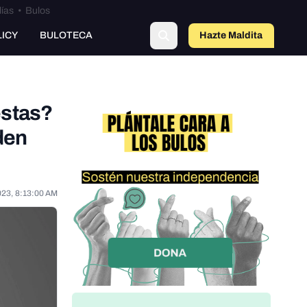
lías
•
Bulos
o
LICY
BULOTECA
Hazte Maldit
a
estas?
den
023, 8:13:00 AM