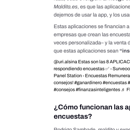
Maldita.es
, es que las aplicacion
dejemos de usar la app, y los usa
Estas aplicaciones se financian a
empresas que crean las encuesta
veces personalizada– y la venta d
que estas aplicaciones sean
“ins
@uri.alsina
Estas son las 8 APLICA
respondiendo encuestas ✅ - Surveoo
Panel Station - Encuestas Remunerad
consejos!
#ganardinero
#encuestas
#consejos
#finanzasinteligentes
♬ Fl
¿Cómo funcionan las a
encuestas?
Rodrigo Sambade, maldito y expe