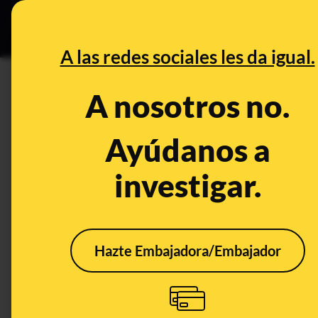
Especial C
DESINFO
PREB
A las redes sociales les da igual.
PREBUNKING
A nosotros no.
¿Qué hay detrás de las aplic
Recogen información persona
Ayúdanos a
datos a terceros
investigar.
Otros
Tecnología
Hazte Embajadora/Embajador