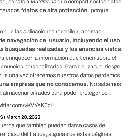
dad, señala a
Maldita.es
que compartir estos datos
iderados “
datos de alta protección
” porque
 que las aplicaciones recopilen, además,
de navegación del usuario, incluyendo el uso
las búsquedas realizadas y los anuncios vistos
.
ara enriquecer la información que tienen sobre el
le anuncios personalizados. Para Louzao, el riesgo
 que una vez ofrecemos nuestros datos perdemos
 una empresa que no conocemos.
No sabemos
n a almacenar cifrados para poder protegerlos”.
twitter.com/vKVYeK0zLu
ES)
March 28, 2023
cuerda que también pueden darse casos de
n el caso del fraude, algunas de estas páginas