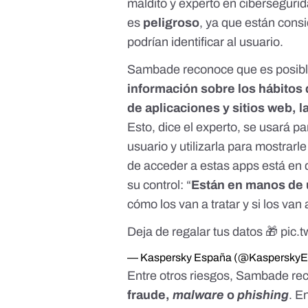
maldito y experto en ciberseguri
es
peligroso
, ya que están cons
podrían identificar al usuario.
Sambade reconoce que es posible
información sobre los hábitos 
de aplicaciones y sitios web, 
Esto, dice el experto, se usará p
usuario y utilizarla para mostrar
de acceder a estas apps está en
su control: “
Están en manos de
cómo los van a tratar y si los va
Deja de regalar tus datos 🎁
pic.
— Kaspersky España (@Kaspersky
Entre otros riesgos, Sambade re
fraude,
malware
o
phishing
. E