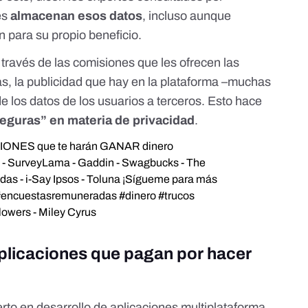
es
almacenan esos datos
, incluso aunque
n para su propio beneficio.
 través de las comisiones que les ofrecen las
s, la publicidad que hay en la plataforma –muchas
e los datos de los usuarios a terceros. Esto hace
eguras” en materia de privacidad
.
CIONES que te harán GANAR dinero
 - SurveyLama - Gaddin - Swagbucks - The
as - i-Say Ipsos - Toluna ¡Sígueme para más
#encuestasremuneradas
#dinero
#trucos
owers - Miley Cyrus
plicaciones que pagan por hacer
rto en d
esarrollo de aplicaciones multiplataforma
,