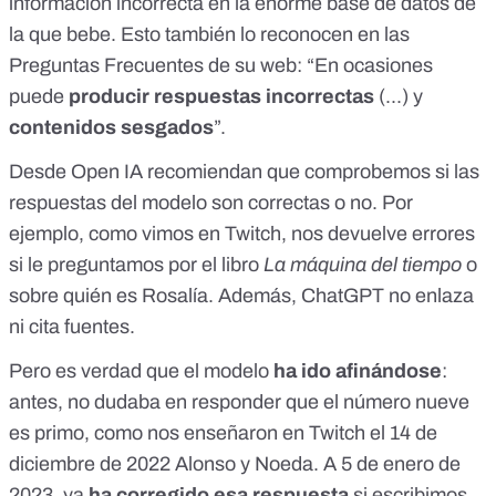
información incorrecta en la enorme base de datos de
la que bebe. Esto también lo reconocen en las
Preguntas Frecuentes de su web
: “En ocasiones
puede
producir respuestas incorrectas
(...) y
contenidos sesgados
”.
Desde Open IA recomiendan que comprobemos si las
respuestas del modelo son correctas o no. Por
ejemplo,
como vimos en Twitch
, nos devuelve errores
si le preguntamos por el libro
La máquina del tiempo
o
sobre
quién es Rosalía
. Además, ChatGPT no enlaza
ni cita fuentes.
Pero es verdad que el modelo
ha ido afinándose
:
antes, no dudaba en responder que el número nueve
es primo, como
nos enseñaron en Twitch
el 14 de
diciembre de 2022 Alonso y Noeda. A 5 de enero de
2023, ya
ha corregido esa respuesta
si escribimos