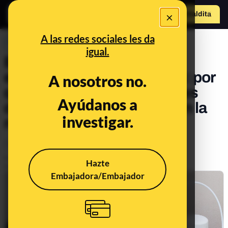
×
Hazte Maldit
o
Abrir menú
A las redes sociales les da
PREBUNKING
igual.
Estándares y normativa
europea sobre cargadores: por
A nosotros no.
qué Apple utiliza conectores
Ayúdanos a
diferentes y qué pasará con la
investigar.
nueva legislación
Tecnología
Publicado el
Feb 7, 2022, 8:13:00 AM
Hazte
Actualizado el
Oct 4, 2022, 3:50:00 PM
Embajadora/Embajador