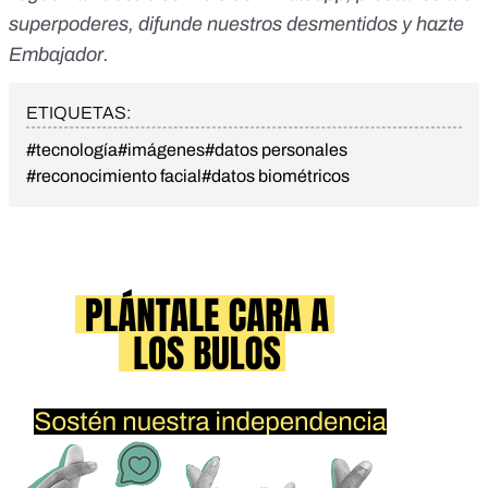
superpoderes
, difunde nuestros desmentidos y
hazte
Embajador
.
ETIQUETAS:
#tecnología
#imágenes
#datos personales
#reconocimiento facial
#datos biométricos