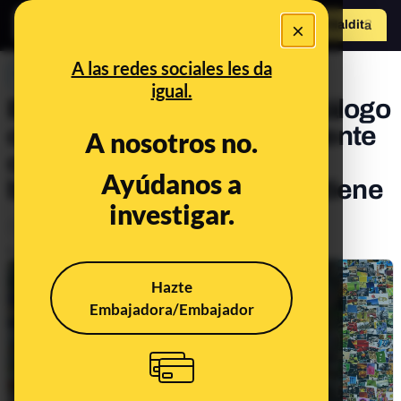
×
Hazte Maldit
o
Abrir menú
A las redes sociales les da
PREBUNKING
igual.
Buscar mis fotos en un catálogo
online: cuándo es conveniente
A nosotros no.
ceder nuestros datos
Ayúdanos a
biométricos y qué riesgos tiene
investigar.
Tecnología
Publicado el
Jun 16, 2022, 8:13:00 AM
Hazte
Embajadora/Embajador