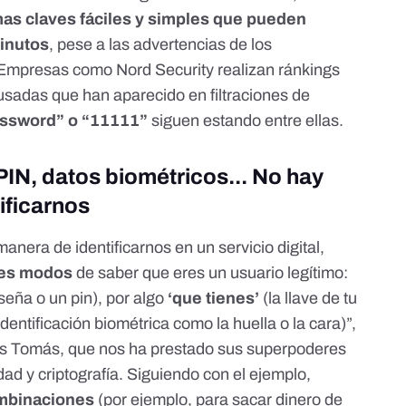
as claves fáciles y simples que pueden
inutos
, pese a las advertencias de los
d. Empresas como
Nord Security
realizan ránkings
sadas que han aparecido en filtraciones de
assword” o “11111”
siguen estando entre ellas.
IN, datos biométricos... No hay
ificarnos
anera de identificarnos en un servicio digital,
res modos
de saber que eres un usuario legítimo:
seña o un pin), por algo
‘que tienes’
(la llave de tu
dentificación biométrica como la huella o la cara)”,
los Tomás, que nos ha prestado sus superpoderes
ad y criptografía. Siguiendo con el ejemplo,
mbinaciones
(por ejemplo, para sacar dinero de