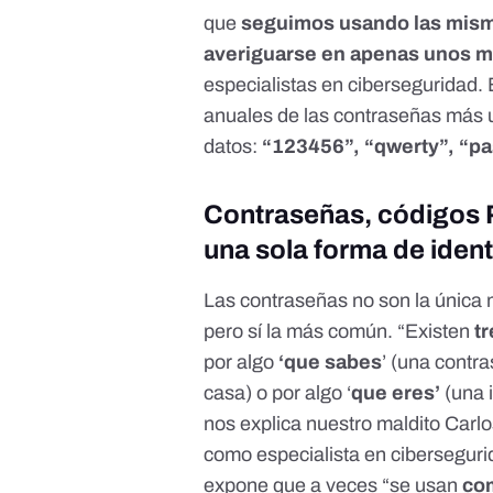
que
seguimos usando las mism
averiguarse en apenas unos m
especialistas en cibersegurida
anuales de las contraseñas más u
datos:
“123456”, “qwerty”, “p
Contraseñas, códigos P
una sola forma de ident
Las contraseñas no son la única m
pero sí la más común. “Existen
t
por algo
‘que sabes
’ (una contra
casa) o por algo ‘
que eres’
(una i
nos explica nuestro maldito Car
como especialista en cibersegurid
expone que a veces “se usan
co