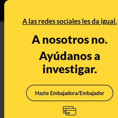
Grupos Ceuta
•
DESINFO
PREB
A las redes sociales les da igual.
PREBUNKING
A nosotros no.
Qué es FIDO, el protocolo par
ahora promocionan Google, M
Ayúdanos a
investigar.
Tecnología
Hazte Embajadora/Embajador