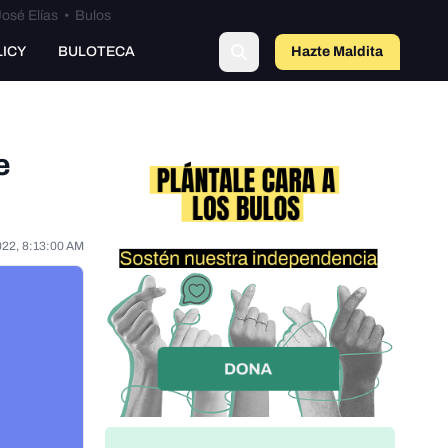
osé Elías
•
Bulos
LICY
BULOTECA
Hazte Maldit
o
e
022, 8:13:00 AM