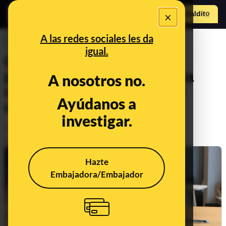
×
Hazte Maldit
o
Abrir menú
A las redes sociales les da
PREBUNKING
igual.
Cómo mejorar nuestra
privacidad según el sistema
A nosotros no.
operativo de escritorio que
Ayúdanos a
utilicemos
investigar.
Tecnología
Publicado el
Apr 8, 2022, 10:55:00 AM
Hazte
Embajadora/Embajador